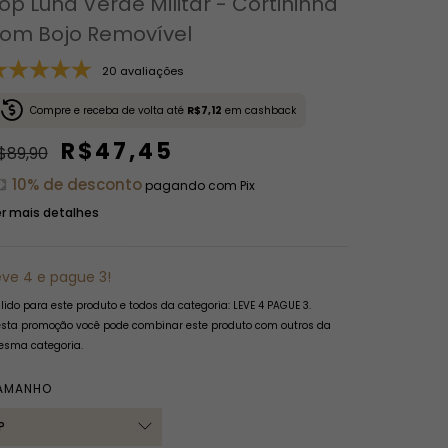
op Luna Verde Militar - Cortininha
om Bojo Removível
20 avaliações
Compre e receba de volta até
R$7,12
em cashback
R$47,45
$89,90
10% de desconto
pagando com Pix
r mais detalhes
eve 4 e pague 3!
lido para este produto e todos da categoria: LEVE 4 PAGUE 3.
sta promoção você pode combinar este produto com outros da
sma categoria.
AMANHO