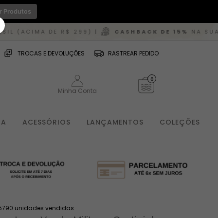
r Produtos
 R$ 299) |
CASHBACK DE 15%
NA SUA PRÓXIMA CO
TROCAS E DEVOLUÇÕES
RASTREAR PEDIDO
0
Minha Conta
IA
ACESSÓRIOS
LANÇAMENTOS
COLEÇÕES
5790 unidades vendidas