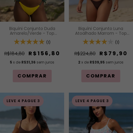
Biquíni Conjunto Duda
Biquíni Conjunto Luna
Amarelo/Verde - Top
Atoalhado Marrom - Top
Cortininha com Bojo
Cortininha com Bojo
Removível e Calcinha com
(1)
Removível e Calcinha de
(1)
Amarração Lateral
Lacinho com Amarração
Lateral
R$156,80
R$79,90
R$184,80
R$224,80
5
x de
R$31,36
sem juros
2
x de
R$39,95
sem juros
COMPRAR
COMPRAR
LEVE 4 PAGUE 3
LEVE 4 PAGUE 3