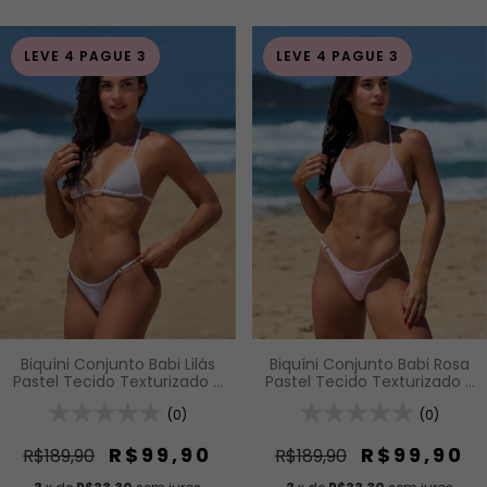
LEVE 4 PAGUE 3
LEVE 4 PAGUE 3
Biquíni Conjunto Babi Lilás
Biquíni Conjunto Babi Rosa
Pastel Tecido Texturizado -
Pastel Tecido Texturizado -
Top Fita de Regulagem e
Top Fita de Regulagem e
Calcinha Fio com
(0)
Calcinha Fio com
(0)
Regulagem (Modelagem
Regulagem (Modelagem
Para Bronzeado)
Para Bronzeado)
R$99,90
R$99,90
R$189,90
R$189,90