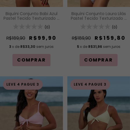
Biquíni Conjunto Babi Azul
Biquíni Conjunto Laura Lilás
Pastel Tecido Texturizado -
Pastel Tecido Texturizado -
Top Fita de Regulagem e
Top Faixa com Nó Frontal e
Calcinha Fio com
(0)
Alças de Regulagem e
(0)
Regulagem (Modelagem
Calcinha Asa Delta com
Para Bronzeado)
Detalhe Drapeado
R$99,90
R$159,80
R$189,90
R$189,90
3
x de
R$33,30
sem juros
5
x de
R$31,96
sem juros
COMPRAR
COMPRAR
LEVE 4 PAGUE 3
LEVE 4 PAGUE 3