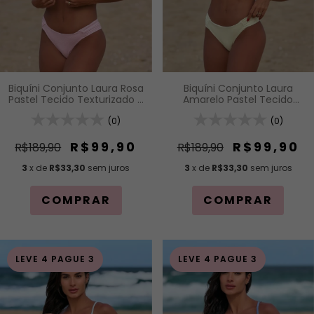
Biquíni Conjunto Laura
Biquíni Conjunto Laura Rosa
Amarelo Pastel Tecido
Pastel Tecido Texturizado -
Texturizado - Top Faixa
Top Faixa com Nó Frontal e
com Nó Frontal e Alças de
(0)
Alças de Regulagem e
(0)
Regulagem e Calcinha Asa
Calcinha Asa Delta com
Delta com Detalhe
Detalhe Drapeado
R$99,90
R$99,90
R$189,90
R$189,90
Drapeado
3
x de
R$33,30
sem juros
3
x de
R$33,30
sem juros
COMPRAR
COMPRAR
LEVE 4 PAGUE 3
LEVE 4 PAGUE 3