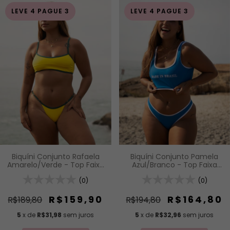
LEVE 4 PAGUE 3
LEVE 4 PAGUE 3
Biquíni Conjunto Rafaela
Biquíni Conjunto Pamela
Amarelo/Verde - Top Faixa
Azul/Branco - Top Faixa
com Alças Fixas de
com Alças Fixas e Calcinha
Regulagem e Calcinha
(0)
Asa Delta
(0)
Inteira de Tira com
Regulagem
R$159,90
R$164,80
R$189,80
R$194,80
5
x de
R$31,98
sem juros
5
x de
R$32,96
sem juros