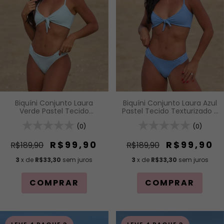
Biquíni Conjunto Laura
Biquíni Conjunto Laura Azul
Verde Pastel Tecido
Pastel Tecido Texturizado -
Texturizado - Top Faixa
Top Faixa com Nó Frontal e
com Nó Frontal e Alças de
(0)
Alças de Regulagem e
(0)
Regulagem e Calcinha Asa
Calcinha Asa Delta com
Delta com Detalhe
Detalhe Drapeado
R$99,90
R$99,90
R$189,90
R$189,90
Drapeado
3
x de
R$33,30
sem juros
3
x de
R$33,30
sem juros
COMPRAR
COMPRAR