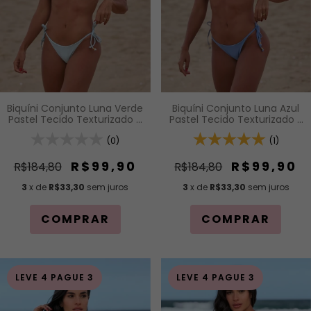
Biquíni Conjunto Luna Verde
Biquíni Conjunto Luna Azul
Pastel Tecido Texturizado -
Pastel Tecido Texturizado -
Top Cortininha com Bojo
Top Cortininha com Bojo
Removível e Calcinha de
(0)
Removível e Calcinha de
(1)
Lacinho com Amarração
Lacinho com Amarração
Lateral
Lateral
R$99,90
R$99,90
R$184,80
R$184,80
3
x de
R$33,30
sem juros
3
x de
R$33,30
sem juros
COMPRAR
COMPRAR
LEVE 4 PAGUE 3
LEVE 4 PAGUE 3