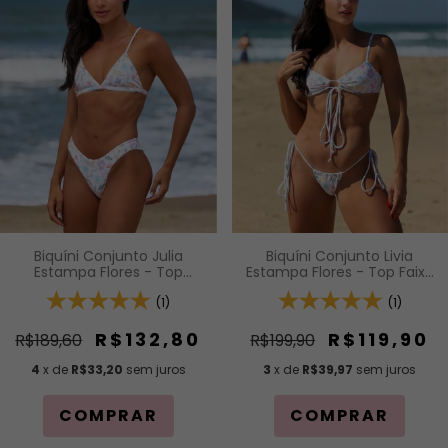
Biquíni Conjunto Livia
Biquíni Conjunto Julia
Estampa Flores - Top Faixa
Estampa Flores - Top
com Amarração Frontal e
Cortininha Fixa com Bojo
Alças de Regulagem e
(1)
Removível e Calcinha Asa
(1)
Calcinha Lacinho
Delta Fio Duplo (Efeito
Cortininha
Levanta)
R$119,90
R$132,80
R$199,90
R$189,60
3
x de
R$39,97
sem juros
4
x de
R$33,20
sem juros
COMPRAR
COMPRAR