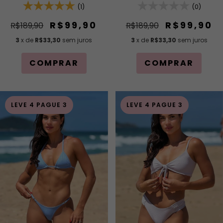
Regulagem e Calcinha Fio
(1)
Calcinha Fio com
(0)
com Regulagem
Regulagem (Modelagem
(Modelagem Para
Para Bronzeado)
R$99,90
R$99,90
R$189,90
R$189,90
Bronzeado)
3
x de
R$33,30
sem juros
3
x de
R$33,30
sem juros
COMPRAR
COMPRAR
LEVE 4 PAGUE 3
LEVE 4 PAGUE 3