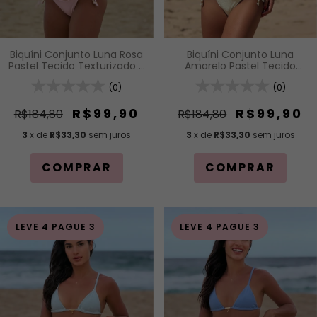
Biquíni Conjunto Luna Rosa
Biquíni Conjunto Luna
Pastel Tecido Texturizado -
Amarelo Pastel Tecido
Top Cortininha com Bojo
Texturizado - Top
Removível e Calcinha de
(0)
Cortininha com Bojo
(0)
Lacinho com Amarração
Removível e Calcinha de
Lateral
Lacinho com Amarração
R$99,90
R$99,90
R$184,80
R$184,80
Lateral
3
x de
R$33,30
sem juros
3
x de
R$33,30
sem juros
COMPRAR
COMPRAR
LEVE 4 PAGUE 3
LEVE 4 PAGUE 3