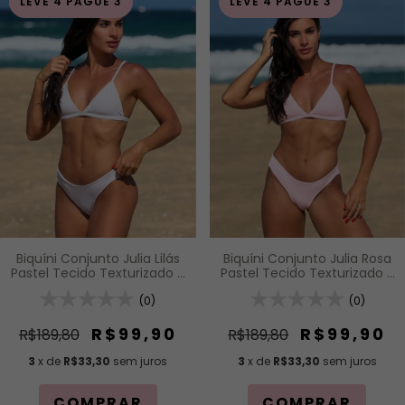
LEVE 4 PAGUE 3
LEVE 4 PAGUE 3
Biquíni Conjunto Julia Lilás
Biquíni Conjunto Julia Rosa
Pastel Tecido Texturizado -
Pastel Tecido Texturizado -
Top Cortininha Fixa com
Top Cortininha Fixa com
Bojo Removível e Calcinha
(0)
Bojo Removível e Calcinha
(0)
Asa Delta Fio Duplo (Efeito
Asa Delta Fio Duplo (Efeito
Levanta)
Levanta)
R$99,90
R$99,90
R$189,80
R$189,80
3
x de
R$33,30
sem juros
3
x de
R$33,30
sem juros
COMPRAR
COMPRAR