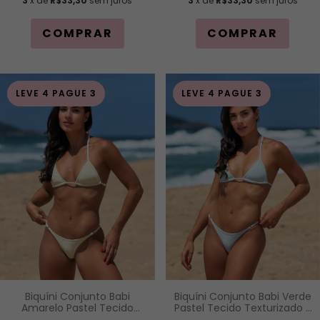
3
x de
R$33,30
sem juros
3
x de
R$33,30
sem juros
COMPRAR
COMPRAR
LEVE 4 PAGUE 3
LEVE 4 PAGUE 3
Biquíni Conjunto Babi
Biquíni Conjunto Babi Verde
Amarelo Pastel Tecido
Pastel Tecido Texturizado -
Texturizado - Top Fita de
Top Fita de Regulagem e