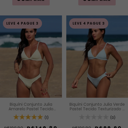
LEVE 4 PAGUE 3
LEVE 4 PAGUE 3
Biquíni Conjunto Julia
Biquíni Conjunto Julia Verde
Amarelo Pastel Tecido
Pastel Tecido Texturizado -
Texturizado - Top
Top Cortininha Fixa com
Cortininha Fixa com Bojo
(1)
Bojo Removível e Calcinha
(0)
Removível e Calcinha Asa
Asa Delta Fio Duplo (Efeito
Delta Fio Duplo (Efeito
Levanta)