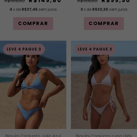
R$149,80
R$99,90
R$189,80
R$189,80
Levanta)
4
x de
R$37,45
sem juros
3
x de
R$33,30
sem juros
COMPRAR
COMPRAR
LEVE 4 PAGUE 3
LEVE 4 PAGUE 3
Biquíni Conjunto Julia Azul
Biquíni Conjunto Luna Lilás