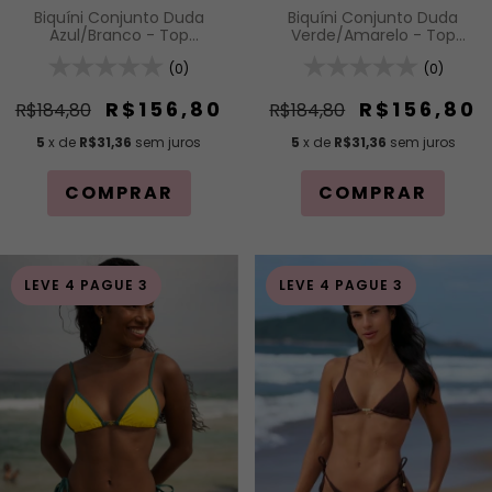
Biquíni Conjunto Duda
Biquíni Conjunto Duda
Azul/Branco - Top
Verde/Amarelo - Top
Cortininha com Bojo
Cortininha com Bojo
Removível e Calcinha com
(0)
Removível e Calcinha com
(0)
Amarração Lateral
Amarração Lateral
R$156,80
R$156,80
R$184,80
R$184,80
5
x de
R$31,36
sem juros
5
x de
R$31,36
sem juros
COMPRAR
COMPRAR
LEVE 4 PAGUE 3
LEVE 4 PAGUE 3