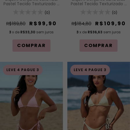
Pastel Tecido Texturizado -
Pastel Tecido Texturizado -
Top Cortininha Fixa com
Top Cortininha com Bojo
Bojo Removível e Calcinha
(0)
Removível e Calcinha de
(0)
Asa Delta Fio Duplo (Efeito
Lacinho com Amarração
Levanta)
Lateral
R$99,90
R$109,90
R$189,80
R$184,80
3
x de
R$33,30
sem juros
3
x de
R$36,63
sem juros
COMPRAR
COMPRAR
LEVE 4 PAGUE 3
LEVE 4 PAGUE 3