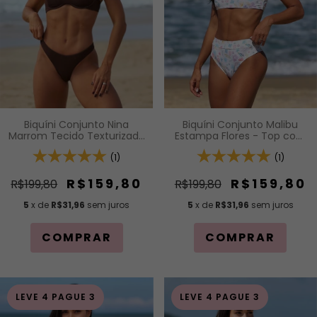
Biquíni Conjunto Malibu
Biquíni Conjunto Nina
Estampa Flores - Top com
Marrom Tecido Texturizado
Alças Fixas e Bojo
- Top com Alças Fixas de
Removível e Calcinha
(1)
Regulagem e Aro Inteiro e
(1)
Cintura Alta (Hot Pants)
Calcinha Asa Delta
R$159,80
R$159,80
R$199,80
R$199,80
5
x de
R$31,96
sem juros
5
x de
R$31,96
sem juros
COMPRAR
COMPRAR
LEVE 4 PAGUE 3
LEVE 4 PAGUE 3