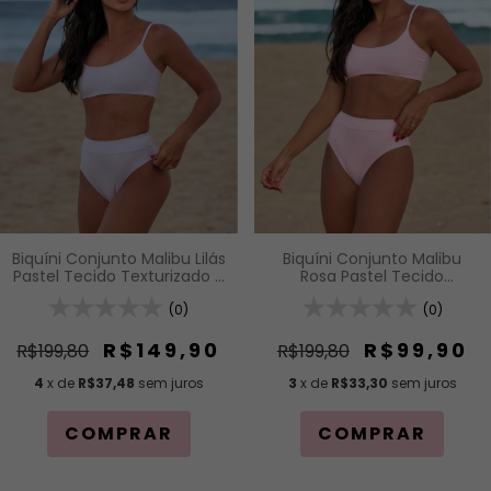
Biquíni Conjunto Malibu Lilás
Biquíni Conjunto Malibu
Pastel Tecido Texturizado -
Rosa Pastel Tecido
Top com Alças Fixas e Bojo
Texturizado - Top com
Removível e Calcinha
(0)
Alças Fixas e Bojo
(0)
Cintura Alta (Hot Pants)
Removível e Calcinha
Cintura Alta (Hot Pants)
R$149,90
R$99,90
R$199,80
R$199,80
4
x de
R$37,48
sem juros
3
x de
R$33,30
sem juros
COMPRAR
COMPRAR