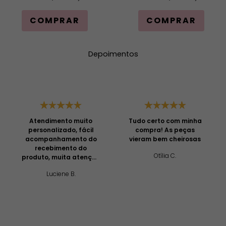
COMPRAR
COMPRAR
Depoimentos
Atendimento muito
Tudo certo com minha
personalizado, fácil
compra! As peças
acompanhamento do
vieram bem cheirosas
recebimento do
Otília C.
produto, muita atenção
e profissionalismo!
Luciene B.