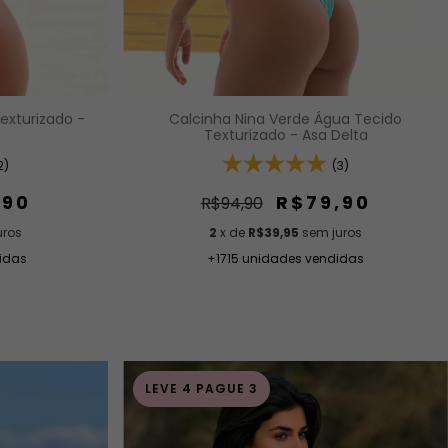
exturizado -
Calcinha Nina Verde Água Tecido
Texturizado - Asa Delta
2)
(3)
,90
R$79,90
R$94,90
uros
2
x de
R$39,95
sem juros
idas
+1715 unidades vendidas
LEVE 4 PAGUE 3