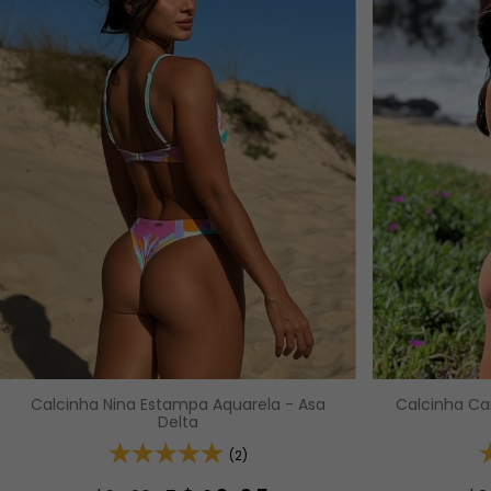
Calcinha Nina Estampa Aquarela - Asa
Calcinha Car
Delta
(2)