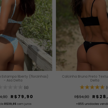
 Estampa liberty (florzinhas)
Calcinha Bruna Preto Textu
- Asa Delta
Delta
(0)
(
R$79,90
R$28
4,90
R$94,90
 de
R$39,95
sem juros
+855 unidades vend