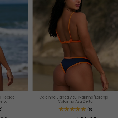
o Tecido
Calcinha Bianca Azul Marinho/Laranja -
elta
Calcinha Asa Delta
0)
(5)