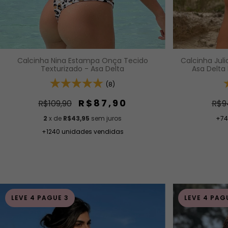
Calcinha Jul
Calcinha Nina Estampa Onça Tecido
Asa Delta 
Texturizado - Asa Delta
(8)
R$87,90
R$9
R$109,90
+74
2
x de
R$43,95
sem juros
+1240 unidades vendidas
LEVE 4 PAGUE 3
LEVE 4 PAG