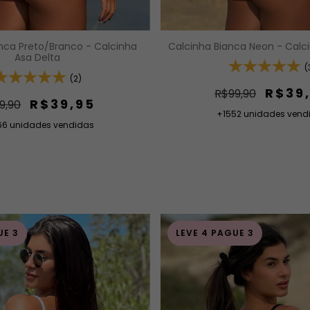
nca Preto/Branco - Calcinha
Calcinha Bianca Neon - Calc
Asa Delta
(
(2)
R$39
R$99,90
R$39,95
9,90
+1552 unidades vend
66 unidades vendidas
UE 3
LEVE 4 PAGUE 3