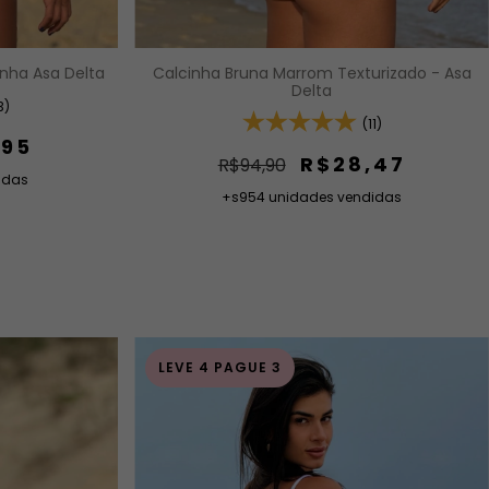
Calcinha Bruna Marrom Texturizado - Asa
inha Asa Delta
Delta
3)
(11)
,95
R$28,47
R$94,90
idas
+s954 unidades vendidas
LEVE 4 PAGUE 3