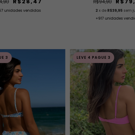
R$79
R$28,47
R$94,90
4,90
2
x de
R$39,95
sem j
57 unidades vendidas
+917 unidades vend
UE 3
LEVE 4 PAGUE 3