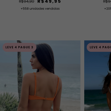
R$49,95
R$94,90
R$9
+558 unidades vendidas
+20
LEVE 4 PAGUE 3
LEVE 4 PAG