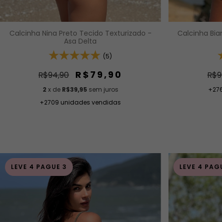
Calcinha Nina Preto Tecido Texturizado -
Calcinha Bia
Asa Delta
(5)
R$79,90
R$94,90
R$9
2
x de
R$39,95
sem juros
+27
+2709 unidades vendidas
LEVE 4 PAGUE 3
LEVE 4 PAG