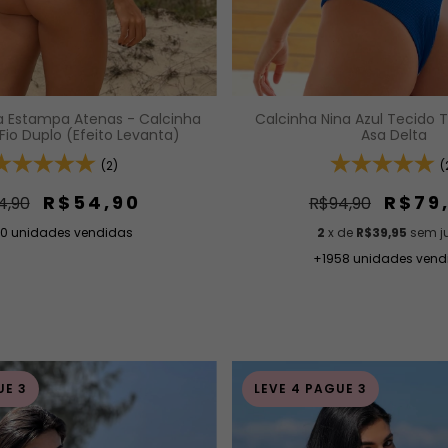
Calcinha Nina Azul Tecido T
ia Estampa Atenas - Calcinha
Asa Delta
Fio Duplo (Efeito Levanta)
(
(2)
R$79
R$54,90
R$94,90
4,90
2
x de
R$39,95
sem j
0 unidades vendidas
+1958 unidades vend
UE 3
LEVE 4 PAGUE 3