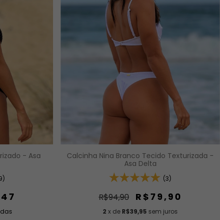
rizado - Asa
Calcinha Nina Branco Tecido Texturizada -
Asa Delta
9)
(3)
,47
R$79,90
R$94,90
idas
2
x de
R$39,95
sem juros