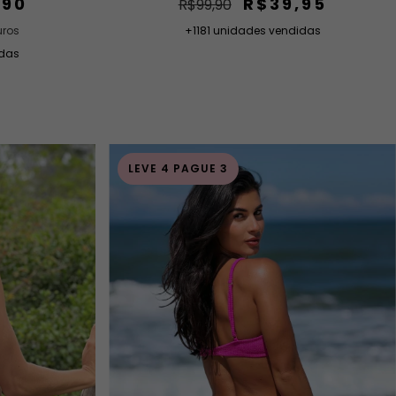
,90
R$39,95
R$99,90
uros
+1181 unidades vendidas
idas
LEVE 4 PAGUE 3