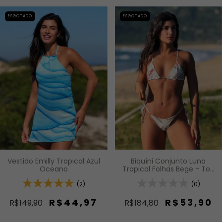
ESGOTADO
ESGOTADO
Biquíni Conjunto Luna
Vestido Emilly Tropical Azul
Tropical Folhas Bege - Top
Oceano
Cortininha com Bojo
Removível e Calcinha de
(0)
(2)
Lacinho com Amarração
Lateral
R$53,90
R$44,97
R$184,80
R$149,90