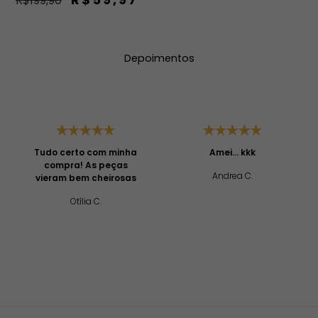
R$199,90
Depoimentos
Tudo certo com minha
Amei... kkk
compra! As peças
Andrea C.
vieram bem cheirosas
Otília C.