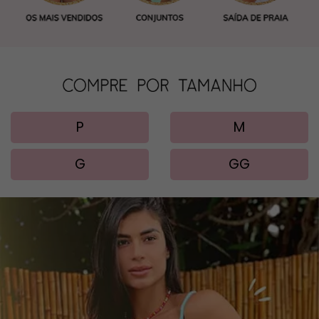
P
M
G
GG