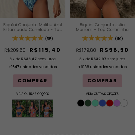
Biquíni Conjunto Julia
Biquíni Conjunto Malibu Azul
Marrom - Top Cortininha
Estampado Canelado - Top
Fixa com Bojo Removível e
Faixa com Alças Fixas e Bojo
Calcinha Asa Delta Fio
(119)
Removível e Calcinha
(55)
Duplo (Efeito Levanta)
Cintura Alta (Hot Pants)
R$98,90
R$115,40
R$179,80
R$209,80
3
x de
R$32,97
sem juros
3
x de
R$38,47
sem juros
+6188 unidades vendidas
+1647 unidades vendidas
COMPRAR
COMPRAR
VEJA OUTRAS OPÇÕES
VEJA OUTRAS OPÇÕES