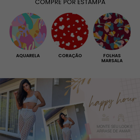
COMPRE POR ESTAMPA
OM
AQUARELA
CORAÇÃO
FOLHAS
O
MARSALA