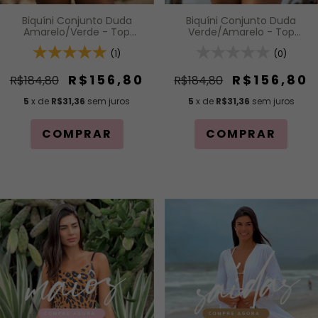
Biquíni Conjunto Duda
Biquíni Conjunto Duda
Amarelo/Verde - Top
Verde/Amarelo - Top
Cortininha com Bojo
Cortininha com Bojo
Removível e Calcinha com
(1)
Removível e Calcinha com
(0)
Amarração Lateral
Amarração Lateral
R$156,80
R$156,80
R$184,80
R$184,80
5
x de
R$31,36
sem juros
5
x de
R$31,36
sem juros
COMPRAR
COMPRAR