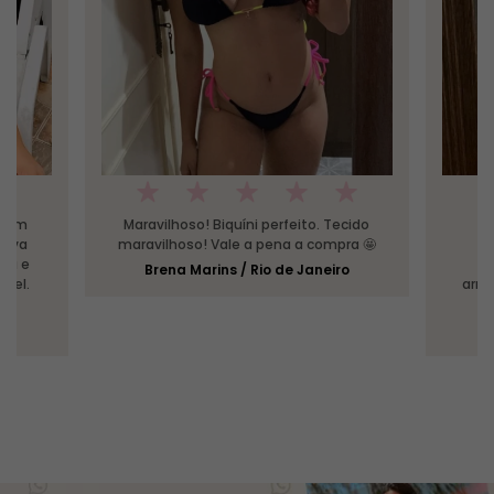
o um
Maravilhoso! Biquíni perfeito. Tecido
G
tava
maravilhoso! Vale a pena a compra 🤩
c
nda e
g
Brena Marins / Rio de Janeiro
ável.
arri