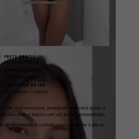
FRETE GRÁTIS
ACIMA DE R$299
GANHE R$10 OFF
CUPOM: MAIS10
CASHBACK DE 15%
NA PROXIMA COMPRA
ta com bojo removível, permitindo que você ajuste a 
ões, deixando o biquíni com um toque personalizado.
de de movimento e conforto para aproveitar o dia na 