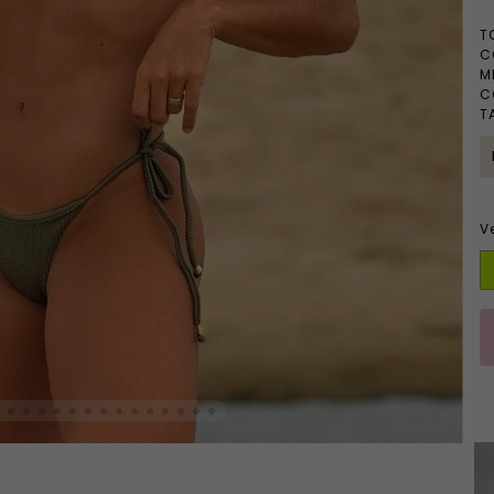
T
C
M
C
T
V