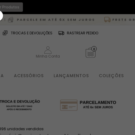
r Produtos
E EM ATÉ 6X SEM JUROS
FRETE GRÁTIS
PARA TOD
TROCAS E DEVOLUÇÕES
RASTREAR PEDIDO
0
Minha Conta
IA
ACESSÓRIOS
LANÇAMENTOS
COLEÇÕES
896 unidades vendidas