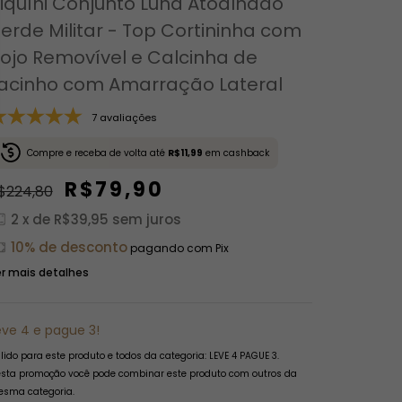
iquíni Conjunto Luna Atoalhado
erde Militar - Top Cortininha com
ojo Removível e Calcinha de
acinho com Amarração Lateral
7 avaliações
Compre e receba de volta até
R$11,99
em cashback
R$79,90
$224,80
2
x de
R$39,95
sem juros
10% de desconto
pagando com Pix
r mais detalhes
eve 4 e pague 3!
lido para este produto e todos da categoria: LEVE 4 PAGUE 3.
sta promoção você pode combinar este produto com outros da
sma categoria.