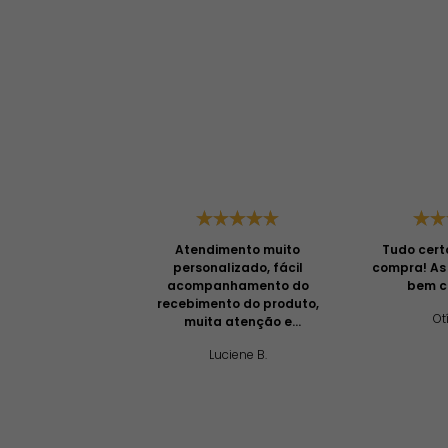
Atendimento muito
Tudo cert
personalizado, fácil
compra! As
acompanhamento do
bem c
recebimento do produto,
Otí
muita atenção e
profissionalismo!
Luciene B.