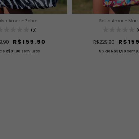
Bolsa Amar - Mars
olsa Amar - Zebra
(
(0)
R$15
R$159,90
R$229,90
9,90
5
x de
R$31,98
sem j
 de
R$31,98
sem juros