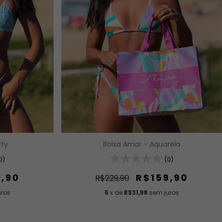
Bolsa Amar - Aquarela
rty
(0)
0)
R$159,90
9,90
R$229,90
5
x de
R$31,98
sem juros
uros