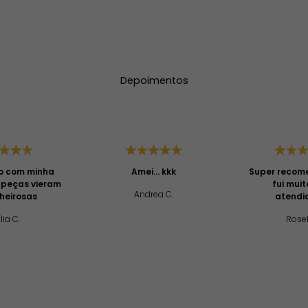
Depoimentos
o com minha
Amei... kkk
Super recome
 peças vieram
fui mui
Andrea C.
heirosas
atendi
lia C.
Rosel