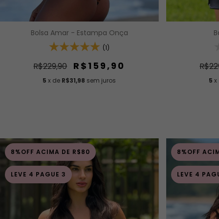
Bolsa Amar - Estampa Onça
B
(1)
R$159,90
R$229,90
R$22
5
x de
R$31,98
sem juros
5
x
8%OFF ACIMA DE R$80
8%OFF ACIM
LEVE 4 PAGUE 3
LEVE 4 PAG