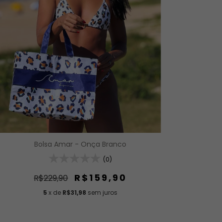
Bolsa Amar - Onça Branco
(0)
R$159,90
R$229,90
5
x de
R$31,98
sem juros