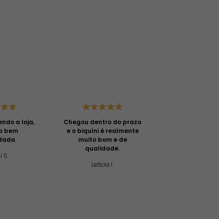
ndo a loja,
Chegou dentro do prazo
Chegou tudo 
to bem
e o biquíni é realmente
certo , bem e
dada.
muito bom e de
muito chei
qualidade.
i S.
Camila 
Letícia I.