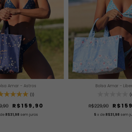
Bolsa Amar - Libe
olsa Amar - Astros
(
(1)
R$15
R$159,90
R$229,90
9,90
5
x de
R$31,98
sem j
 de
R$31,98
sem juros