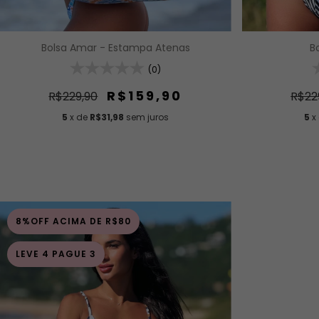
B
Bolsa Amar - Estampa Atenas
(0)
R$159,90
R$22
R$229,90
5
x
5
x de
R$31,98
sem juros
8%OFF ACIMA DE R$80
LEVE 4 PAGUE 3