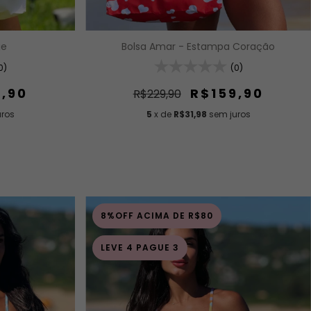
ge
Bolsa Amar - Estampa Coração
0)
(0)
9,90
R$159,90
R$229,90
uros
5
x de
R$31,98
sem juros
8%OFF ACIMA DE R$80
LEVE 4 PAGUE 3