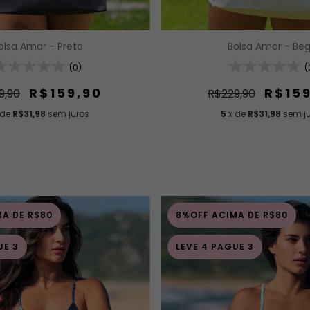
Bolsa Amar - Be
olsa Amar - Preta
(
(0)
R$15
R$159,90
R$229,90
9,90
5
x de
R$31,98
sem j
 de
R$31,98
sem juros
A DE R$80
8%OFF ACIMA DE R$80
UE 3
LEVE 4 PAGUE 3