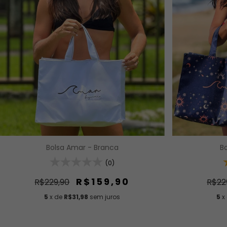
Bolsa Amar - Branca
B
(0)
R$159,90
R$229,90
R$22
5
x de
R$31,98
sem juros
5
x