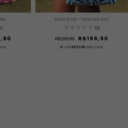
ala
Bolsa Amar - Estampa Azul
0)
(0)
9,90
R$159,90
R$229,90
uros
5
x de
R$31,98
sem juros