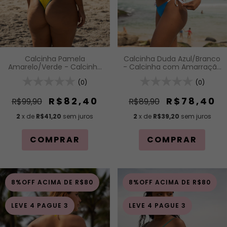
Calcinha Pamela
Calcinha Duda Azul/Branco
Amarelo/Verde - Calcinha
- Calcinha com Amarração
Asa Delta
Lateral
(0)
(0)
R$82,40
R$78,40
R$99,90
R$89,90
2
x de
R$41,20
sem juros
2
x de
R$39,20
sem juros
COMPRAR
COMPRAR
8%OFF ACIMA DE R$80
8%OFF ACIMA DE R$80
LEVE 4 PAGUE 3
LEVE 4 PAGUE 3