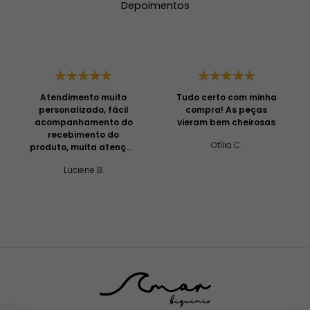
Depoimentos
Atendimento muito
Tudo certo com minha
personalizado, fácil
compra! As peças
acompanhamento do
vieram bem cheirosas
recebimento do
Otília C.
produto, muita atenção
e profissionalismo!
Luciene B.