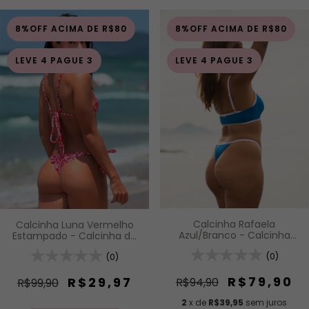
8%OFF ACIMA DE R$80
8%OFF ACIMA DE R$80
LEVE 4 PAGUE 3
LEVE 4 PAGUE 3
Calcinha Rafaela
Calcinha Luna Vermelho
Azul/Branco - Calcinha
Estampado - Calcinha de
Inteira de Tira com
Lacinho com Amarração
Regulagem (Modelagem
(0)
Lateral
(0)
Para Bronzeado)
R$79,90
R$29,97
R$94,90
R$99,90
2
x de
R$39,95
sem juros