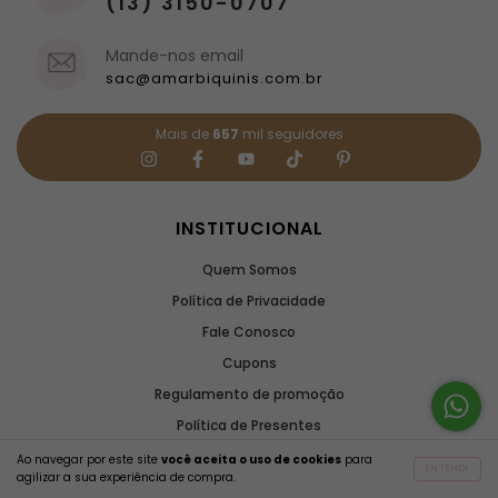
(13) 3150-0707
Mande-nos email
sac@amarbiquinis.com.br
Mais de
657
mil seguidores
INSTITUCIONAL
Quem Somos
Política de Privacidade
Fale Conosco
Cupons
Regulamento de promoção
Política de Presentes
Política de Cashback
Ao navegar por este site
você aceita o uso de cookies
para
ENTENDI
agilizar a sua experiência de compra.
Rastrear meu Pedido