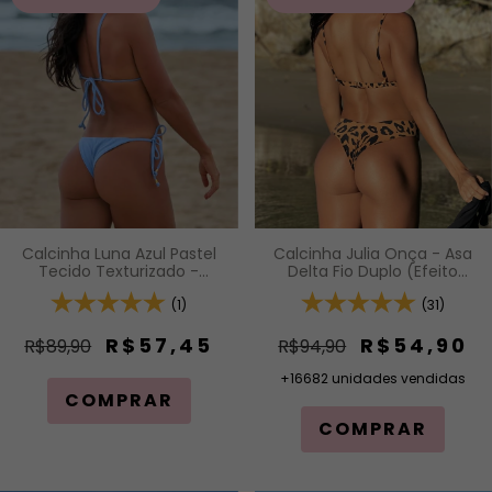
Calcinha Luna Azul Pastel
Calcinha Julia Onça - Asa
Tecido Texturizado -
Delta Fio Duplo (Efeito
Calcinha de Lacinho com
Levanta)
Amarração Lateral
(1)
(31)
R$57,45
R$54,90
R$89,90
R$94,90
+16682 unidades vendidas
COMPRAR
COMPRAR