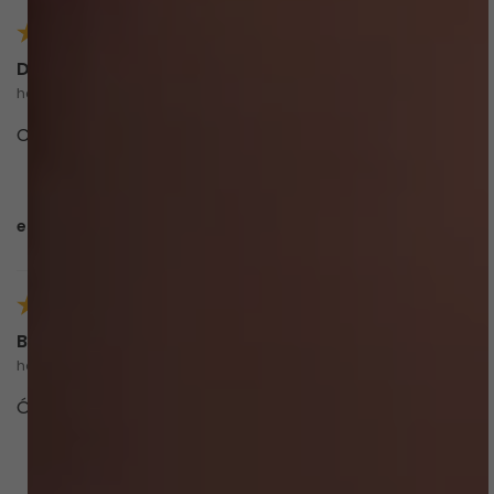
Domitilla
há 9 meses
Chegou rápido, e é perfeito
esta avaliação foi útil?
0
0
Bianca
há 10 meses
Ótimo material, chegou rápido e é lindo!