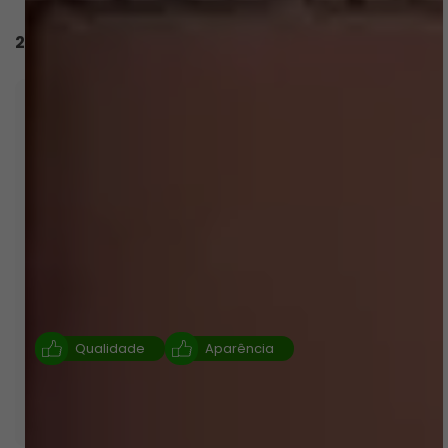
23 avaliações
Clientes elogiam muito a qualidade do material,
destacando que é extremamente durável e com
bom acabamento. A beleza e modelagem das
peças também são amplamente apreciadas,
com muitos afirmando que o biquíni fica lindo no
corpo e se destaca pela estética. A experiência
de compra é positiva, com entregas rápidas e
embalagem cuidadosa, resultando em alto nível
de satisfação geral entre os consumidores.
Qualidade
Aparência
Resumo gerado por I.A. com base nas avaliações dos
clientes