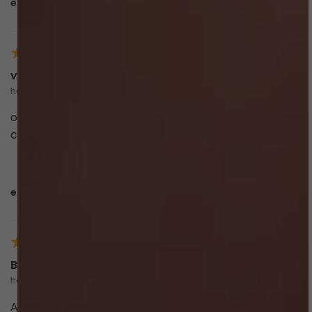
esta avaliação foi útil?
0
0
venus
há 10 meses
o biquíni é de extrema qualidade e fica um arraso no
corpo, estou muito feliz com a compra
esta avaliação foi útil?
0
0
Bruna Oliveira
há um ano
Amei a minha compra. O biquini tem um tecido