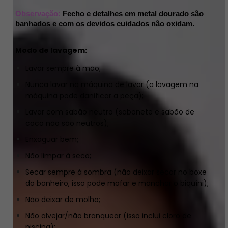
Observação:
Fecho e detalhes em metal dourado são 
banhados e com os devidos cuidados não oxidam.
Modo de lavagem:
Lavar sempre à mão;
Nunca lavar na máquina de lavar (a lavagem na
máquina pode danificar a peça);
Lavar com sabão neutro (sabonete e sabão de
coco não são neutros);
Enxaguar bem;
Não limpar à seco;
Secar sempre à sombra (não deixar secar no boxe
do banheiro, isso pode mofar e manchar o biquíni);
Não deixar de molho;
Não alvejar/não branquear (isso inclui cloro de
piscina);