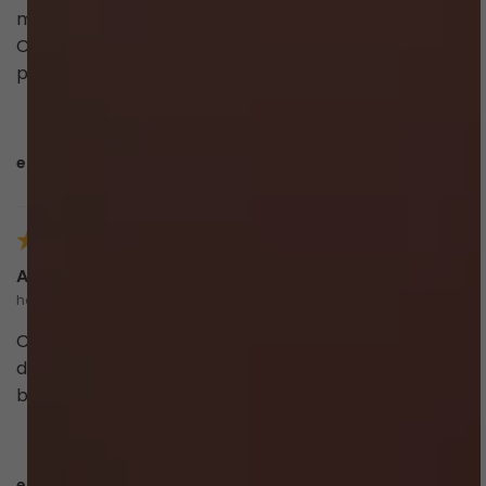
maravilhoso, veio cheiroso e fica lindo no corpo.
Comprei um pra mim e o outra pra dar de presente
pra minha mãe! Super recomendo!
esta avaliação foi útil?
0
0
Ana Clara
há 2 anos
Chegou super rápido, a caixa e o biquíni tem cheiro
de essência de melancia, veio ainda uma xuxinha de
brinde. A cor é viva e o tecido é de qualidade boa
esta avaliação foi útil?
0
0