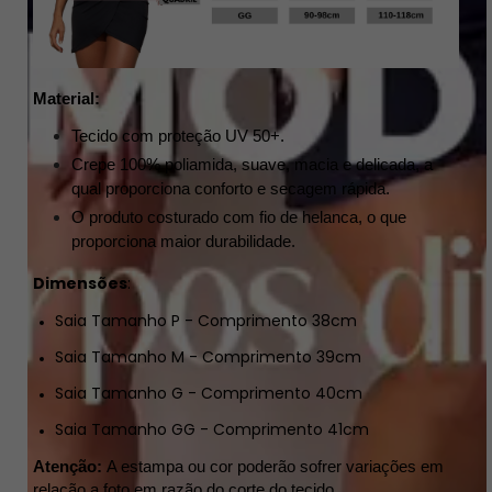
Material:
Tecido com proteção UV 50+.
Crepe 100% poliamida, suave, macia e delicada, a
qual proporciona conforto e secagem rápida.
O produto costurado com fio de helanca, o que
proporciona maior durabilidade.
Dimensões
:
Saia Tamanho P - Comprimento 38cm
Saia Tamanho M - Comprimento 39cm
Saia Tamanho G - Comprimento 40cm
Saia Tamanho GG - Comprimento 41cm
Atenção: 
A estampa ou cor poderão sofrer variações em 
relação a foto em razão do corte do tecido. 