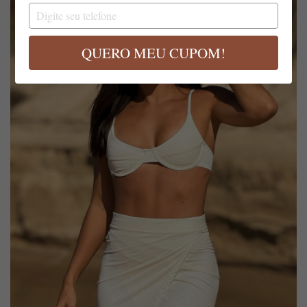
email
Digite
ESGOTADO
seu
telefone
QUERO MEU CUPOM!