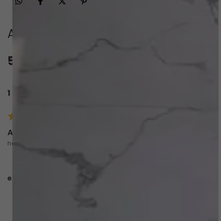
Avaliações
5.0
QUERO AVALIAR
1 avaliação
Alice M.
há 5 meses
comprador verificado
esta avaliação foi útil?
0
0