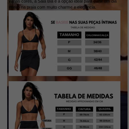
várias cores, a Saia Bia é a opção ideal para curtir um dia
inteiro na praia com muito charme e elegância.