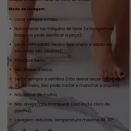
Modo de lavagem:
Lavar sempre a mão;
Nunca lavar na máquina de lavar (a lavagem na
máquina pode danificar a peça);
Lavar com sabão neutro (sabonete e sabão de
coco não são neutros);
Enxaguar bem;
Não limpar a seco;
Secar sempre a sombra (não deixar secar no boxe
do banheiro, isso pode mofar e manchar o biquíni);
Não deixar de molho;
Não alvejar/não branquear (isso inclui cloro de
piscina);
Lavagem reduzida, temperatura maxima de 30º;