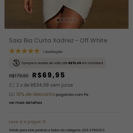
Saia Bia Curta Xadrez - Off White
1 avaliação
Compre e receba de volta até
R$10,49
em cashback
R$69,95
R$179,90
2
x de
R$34,98
sem juros
10% de desconto
pagando com Pix
ver mais detalhes
Leve 4 e pague 3!
Válido para este produto e todos da categoria: LEVE 4 PAGUE 3.