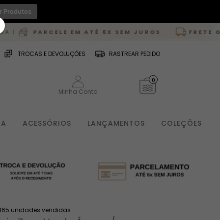
r Produtos
LE EM ATÉ 6X SEM JUROS
FRETE GRÁTIS
PARA TO
TROCAS E DEVOLUÇÕES
RASTREAR PEDIDO
0
Minha Conta
IA
ACESSÓRIOS
LANÇAMENTOS
COLEÇÕES
365 unidades vendidas