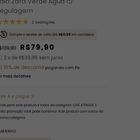
aia Zara Verde Água c/
egulagem
2 avaliações
Compre e receba de volta até
R$11,99
em cashback
R$79,90
$139,90
2
x de
R$39,95
sem juros
10% de desconto
pagando com Pix
r mais detalhes
eve 4 e pague 3!
lido para este produto e todos da categoria: LEVE 4 PAGUE 3.
sta promoção você pode combinar este produto com outros da
sma categoria.
AMANHO