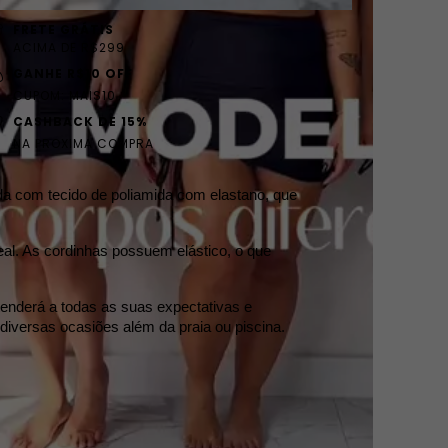
FRETE GRÁTIS
ACIMA DE R$299
GANHE R$10 OFF
CUPOM: MAIS10
CASHBACK DE 15%
NA PROXIMA COMPRA
ada com tecido de poliamida com elastano, que 
al. As cordinhas possuem elástico, o que 
tenderá a todas as suas expectativas e 
 diversas ocasiões além da praia ou piscina.