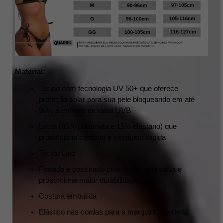
Material:
Tecido com tecnologia UV 50+ que oferece 
proteção solar para sua pele bloqueando em até 
98% a entrada de raios UVB
Lycra (85% poliamida e 15% elastano) que 
proporciona conforto e secagem rápida
Tecido Liso
Forrado e costurado com fio de helanca que 
proporciona maior durabilidade
Costura embutida
Elástico nas cordas para a marquinha perfeita