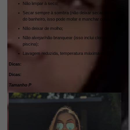
Não limpar à seco;
Secar sempre à sombra (não deixar secar no box 
do banheiro, isso pode mofar e manchar o biquíni);
Não deixar de molho;
Não alvejar/não branquear (isso inclui cloro de 
piscina);
Lavagem reduzida, temperatura máxima de 30º.
Dicas:
Dicas:
Tamanho P