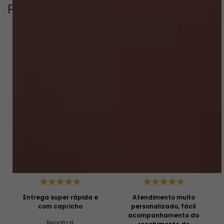
Perguntas & respostas
Este produto ainda não tem perguntas
SEJA O PRIMEIRO A PERGUNTAR
Depoimentos
Entrega super rápida e
Atendimento muito
com capricho
personalizado, fácil
acompanhamento do
Renata N.