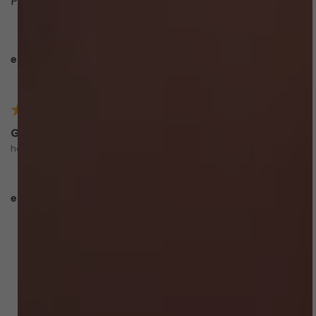
Prefeito
esta avaliação foi útil?
0
0
Gabriela d.
há 2 meses
comprador verificado
esta avaliação foi útil?
0
0
CARREGAR MAIS