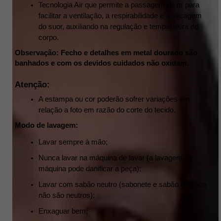
Tecnologia Air que permite a passagem de ar para 
facilitar a ventilação, a respirabilidade e a secagem 
do suor, auxiliando na regulação e temperatura do 
corpo.
Observação:
Fecho e detalhes em metal dourado são 
banhados e com os devidos cuidados não oxidam.
Atenção:
A estampa ou cor poderão sofrer variações em 
relação a foto em razão do corte do tecido.
Modo de lavagem:
Lavar sempre à mão;
Nunca lavar na máquina de lavar (a lavagem na 
máquina pode danificar a peça);
Lavar com sabão neutro (sabonete e sabão de coco 
não são neutros);
Enxaguar bem;