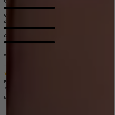
Caimento
5/5
Valoriza o
5/5
corpo
Conforto
5/5
esta avaliação foi útil?
0
0
Filomena M.
há 3 meses
comprador verificado
Básico, confortável