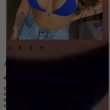
Avaliações
4.9
QUERO AVALIAR
Caimento
5/5
Conforto
5/5
Valoriza o
5/5
corpo