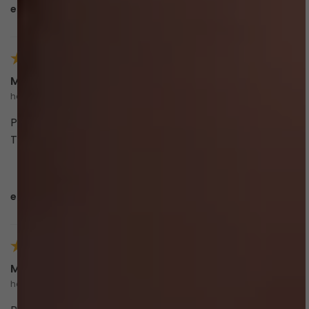
esta avaliação foi útil?
0
0
Madelon P.
há 4 meses
comprador verificado
Produto de qualidade perfeita e veste muito bem!
Tenho vários biquínis da Amar Biquinis
esta avaliação foi útil?
0
0
Marcia d.
há 4 meses
comprador verificado