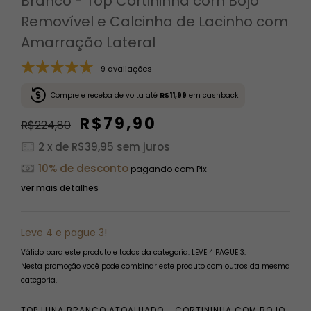
Branco - Top Cortininha com Bojo
Removível e Calcinha de Lacinho com
Amarração Lateral
9 avaliações
Compre e receba de volta até
R$11,99
em cashback
R$79,90
R$224,80
2
x de
R$39,95
sem juros
10% de desconto
pagando com Pix
ver mais detalhes
Leve 4 e pague 3!
Válido para este produto e todos da categoria: LEVE 4 PAGUE 3.
Nesta promoção você pode combinar este produto com outros da mesma
categoria.
TOP LUNA BRANCO ATOALHADO - CORTININHA COM BOJO