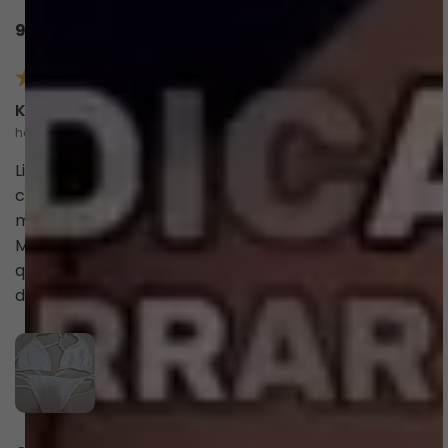
9 avaliações
Karla C.
há 3 meses
comprador verificado
Lindo demais! Qualidade impecável. Já quero outras
cores. Estou muito feliz com a minha compra. Muito
mesmo! Agradeço o atendimento incrível da
Mariana. A experiência desde a abertura da caixa,
que sentimos ser um presente, até o cheirinho
delicioso das peças.