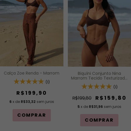
Calça Zoe Renda - Marrom
Biquíni Conjunto Nina
Marrom Tecido Texturizado
(1)
- Top com Alças Fixas de
Regulagem e Aro Inteiro e
(1)
Calcinha Asa Delta
R$199,90
R$159,80
R$199,80
6
x de
R$33,32
sem juros
5
x de
R$31,96
sem juros
COMPRAR
COMPRAR