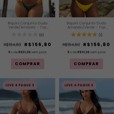
Biquíni Conjunto Duda
Biquíni Conjunto Duda
Verde/Amarelo - Top
Amarelo/Verde - Top
Cortininha com Bojo
Cortininha com Bojo
Removível e Calcinha com
(0)
Removível e Calcinha com
(1)
Amarração Lateral
Amarração Lateral
R$156,80
R$156,80
R$184,80
R$184,80
5
x de
R$31,36
sem juros
5
x de
R$31,36
sem juros
COMPRAR
COMPRAR
LEVE 4 PAGUE 3
LEVE 4 PAGUE 3