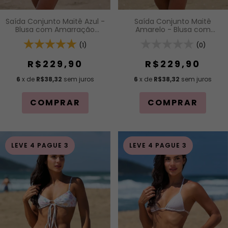
Saída Conjunto Maitê Azul -
Saída Conjunto Maitê
Blusa com Amarração
Amarelo - Blusa com
Frontal e Alças de
Amarração Frontal e Alças
Regulagem e Saia Curta
(1)
de Regulagem e Saia Curta
(0)
Com Elástico na Cintura
Com Elástico na Cintura
R$229,90
R$229,90
6
x de
R$38,32
sem juros
6
x de
R$38,32
sem juros
COMPRAR
COMPRAR
LEVE 4 PAGUE 3
LEVE 4 PAGUE 3