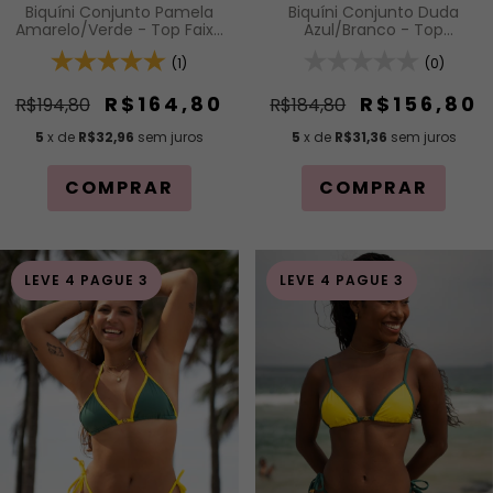
Biquíni Conjunto Pamela
Biquíni Conjunto Duda
Amarelo/Verde - Top Faixa
Azul/Branco - Top
com Alças Fixas e Calcinha
Cortininha com Bojo
Asa Delta
(1)
Removível e Calcinha com
(0)
Amarração Lateral
R$164,80
R$156,80
R$194,80
R$184,80
5
x de
R$32,96
sem juros
5
x de
R$31,36
sem juros
COMPRAR
COMPRAR
LEVE 4 PAGUE 3
LEVE 4 PAGUE 3