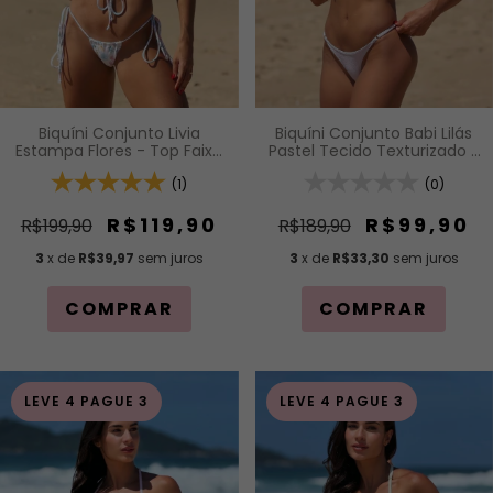
Biquíni Conjunto Livia
Biquíni Conjunto Babi Lilás
Estampa Flores - Top Faixa
Pastel Tecido Texturizado -
com Amarração Frontal e
Top Fita de Regulagem e
Alças de Regulagem e
(1)
Calcinha Fio com
(0)
Calcinha Lacinho
Regulagem (Modelagem
Cortininha
Para Bronzeado)
R$119,90
R$99,90
R$199,90
R$189,90
3
x de
R$39,97
sem juros
3
x de
R$33,30
sem juros
COMPRAR
COMPRAR
LEVE 4 PAGUE 3
LEVE 4 PAGUE 3