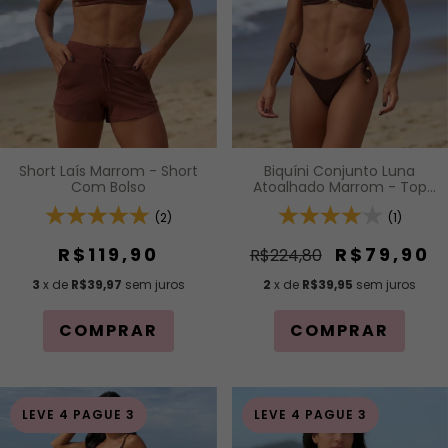
Short Laís Marrom - Short
Biquíni Conjunto Luna
Com Bolso
Atoalhado Marrom - Top
Cortininha com Bojo
(2)
Removível e Calcinha de
(1)
Lacinho com Amarração
Lateral
R$119,90
R$79,90
R$224,80
3
x de
R$39,97
sem juros
2
x de
R$39,95
sem juros
COMPRAR
COMPRAR
LEVE 4 PAGUE 3
LEVE 4 PAGUE 3