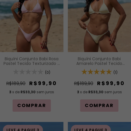
Biquíni Conjunto Babi Rosa
Biquíni Conjunto Babi
Pastel Tecido Texturizado -
Amarelo Pastel Tecido
Top Fita de Regulagem e
Texturizado - Top Fita de
Calcinha Fio com
(0)
Regulagem e Calcinha Fio
(1)
Regulagem (Modelagem
com Regulagem
Para Bronzeado)
(Modelagem Para
R$99,90
R$99,90
R$189,90
R$189,90
Bronzeado)
3
x de
R$33,30
sem juros
3
x de
R$33,30
sem juros
COMPRAR
COMPRAR
LEVE 4 PAGUE 3
LEVE 4 PAGUE 3