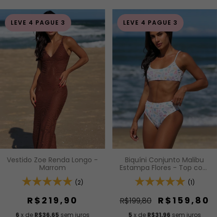
LEVE 4 PAGUE 3
LEVE 4 PAGUE 3
Biquíni Conjunto Malibu
Vestido Zoe Renda Longo -
Estampa Flores - Top com
Marrom
Alças Fixas e Bojo
Removível e Calcinha
(1)
(2)
Cintura Alta (Hot Pants)
R$159,80
R$219,90
R$199,80
5
x de
R$31,96
sem juros
6
x de
R$36,65
sem juros