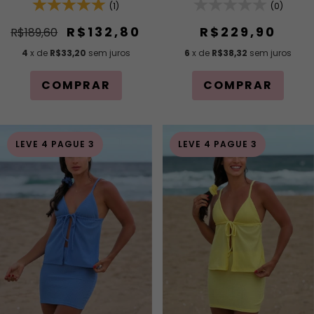
Regulagem e Saia Curta
(0)
Removível e Calcinha Asa
(1)
Com Elástico na Cintura
Delta Fio Duplo (Efeito
Levanta)
R$229,90
R$132,80
R$189,60
6
x de
R$38,32
sem juros
4
x de
R$33,20
sem juros
COMPRAR
COMPRAR
LEVE 4 PAGUE 3
LEVE 4 PAGUE 3