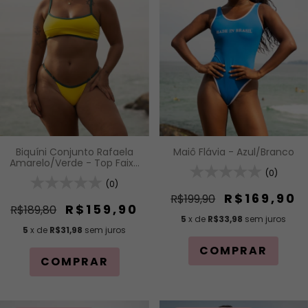
Biquíni Conjunto Rafaela
Maiô Flávia - Azul/Branco
Amarelo/Verde - Top Faixa
com Alças Fixas de
(0)
Regulagem e Calcinha
(0)
Inteira de Tira com
R$169,90
R$199,90
Regulagem
R$159,90
R$189,80
5
x de
R$33,98
sem juros
5
x de
R$31,98
sem juros
COMPRAR
COMPRAR