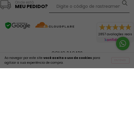
Onde está
MEU PEDIDO?
2857 avaliações reais
COMO PAGAR?
Ao navegar por este site
você aceita o uso de cookies
para
ENTENDI
agilizar a sua experiência de compra.
Copyright Amar Biquínis - 35409703000152 - 2026. Todos os direitos
reservados.