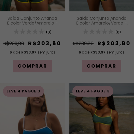
Saída Conjunto Ananda
Saída Conjunto Ananda
Bicolor Verde/Amarelo -
Bicolor Amarelo/Verde -
Cropped e Short
Cropped e Short
(0)
(0)
R$203,80
R$203,80
R$239,80
R$239,80
6
x de
R$33,97
sem juros
6
x de
R$33,97
sem juros
COMPRAR
COMPRAR
LEVE 4 PAGUE 3
LEVE 4 PAGUE 3