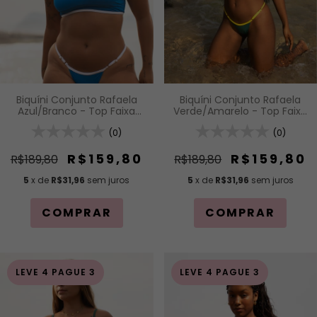
Biquíni Conjunto Rafaela
Biquíni Conjunto Rafaela
Azul/Branco - Top Faixa
Verde/Amarelo - Top Faixa
com Alças Fixas de
com Alças Fixas de
Regulagem e Calcinha
(0)
Regulagem e Calcinha
(0)
Inteira de Tira com
Inteira de Tira com
Regulagem
Regulagem
R$159,80
R$159,80
R$189,80
R$189,80
5
x de
R$31,96
sem juros
5
x de
R$31,96
sem juros
COMPRAR
COMPRAR
LEVE 4 PAGUE 3
LEVE 4 PAGUE 3