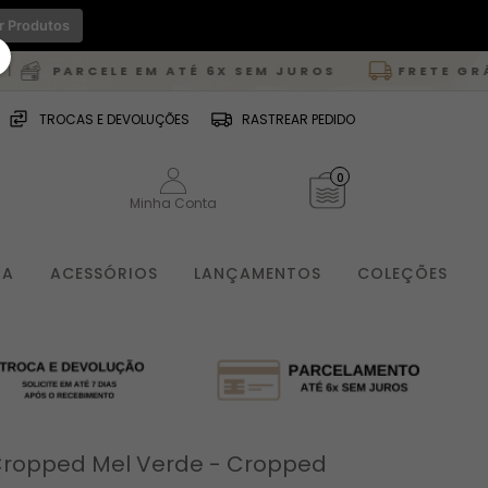
r Produtos
CELE EM ATÉ 6X SEM JUROS
FRETE GRÁTIS
PARA 
TROCAS E DEVOLUÇÕES
RASTREAR PEDIDO
0
Minha Conta
IA
ACESSÓRIOS
LANÇAMENTOS
COLEÇÕES
ropped Mel Verde - Cropped