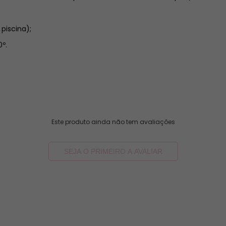
 piscina);
º.
Este produto ainda não tem avaliações
SEJA O PRIMEIRO A AVALIAR