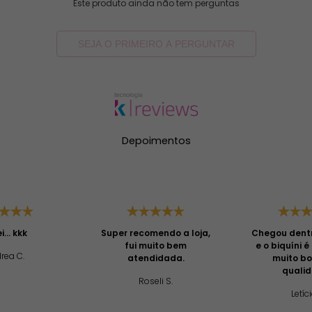
Este produto ainda não tem perguntas
SEJA O PRIMEIRO A PERGUNTAR
Depoimentos
... kkk
Super recomendo a loja,
Chegou dent
fui muito bem
e o biquíni 
rea C.
atendidada.
muito b
quali
Roseli S.
Letíci