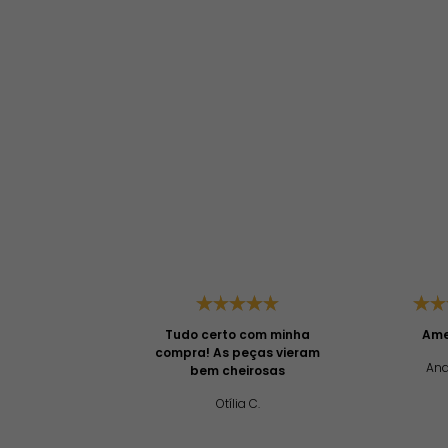
Tudo certo com minha
Amei
compra! As peças vieram
And
bem cheirosas
Otília C.