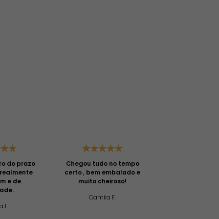
ro do prazo
Chegou tudo no tempo
Gostei do aten
é realmente
certo , bem embalado e
primeira vez qu
om e de
muito cheiroso!
e com certe
dade.
comprar mais!
Camila F.
chegou bem e
a I.
com muito cap
Priscilla 
cuidado. A ent