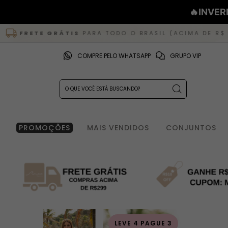
🔥INVER
E GRÁTIS
PARA TODO O BRASIL (ACIMA DE R$ 299) |
COMPRE PELO WHATSAPP
GRUPO VIP
PROMOÇÕES
MAIS VENDIDOS
CONJUNTOS
LEVE 4 PAGUE 3