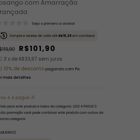
osango com Amarração
rançada
Seja o primeiro a avaliar
Compre e receba de volta até
R$15,29
em cashback
R$101,90
$119,90
3
x de
R$33,97
sem juros
10% de desconto
pagando com Pix
r mais detalhes
eve 4 e pague 3!
lido para este produto e todos da categoria: LEVE 4 PAGUE 3.
sta promoção você pode combinar este produto com outros da
sma categoria.
AMANHO