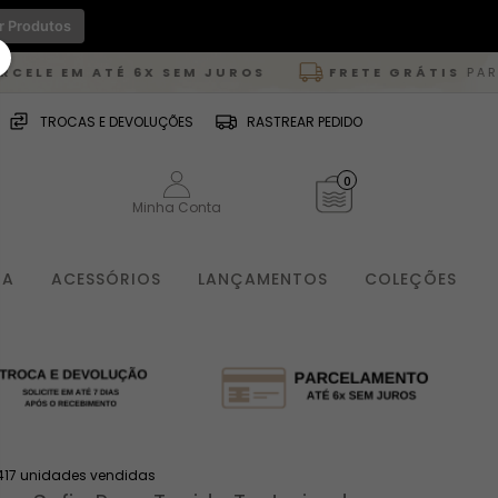
r Produtos
 6X SEM JUROS
FRETE GRÁTIS
PARA TODO O BRAS
TROCAS E DEVOLUÇÕES
RASTREAR PEDIDO
0
Minha Conta
IA
ACESSÓRIOS
LANÇAMENTOS
COLEÇÕES
417 unidades vendidas