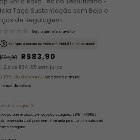
op Sofia Roxo Tecido Texturizado -
eia Taça Sustentação sem Bojo e
lças de Regulagem
Seja o primeiro a avaliar
Compre e receba de volta até
R$12,59
em cashback
R$83,90
$104,90
2
x de
R$41,95
sem juros
10% de desconto
pagando com Pix
r mais detalhes
eve 4 e pague 3!
lido para este produto e todos da categoria: LEVE 4 PAGUE 3.
sta promoção você pode combinar este produto com outros da
sma categoria.