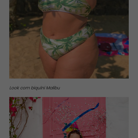
Priscila e Francielly usando tamanho GG