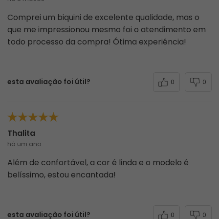
destacando seu excelente tecido e boa
durabilidade. A aparência é outro ponto forte,
com muitos consumidores elogiando o design
lindo e o caimento perfeito das peças, que ficam
bem em várias ocasiões. Além disso, a
experiência de compra também recebeu muitos
agradecimentos, com avaliações ressaltando a
atenção e rapidez no atendimento, sempre
acompanhada de um toque especial, como um
cheirinho agradável.
Qualidade
Aparência
Experiência de compra
Resumo gerado por I.A. com base nas avaliações dos
clientes