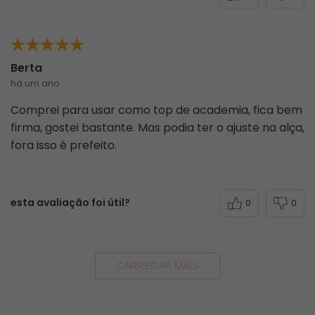
Julia L.
há 3 meses
comprador verificado
Produto de boa qualidade
esta avaliação foi útil?
0
0
Andressa K.
há 5 meses
comprador verificado
Material muito bom, adorei que permite usar de
diferentes formas como mostram no site.
esta avaliação foi útil?
0
0