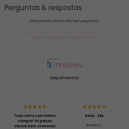
Maristela Regina Morais
há 8 meses
Comprei um biquini de excelente qualidade, mas o
que me impressionou mesmo foi o atendimento em
todo processo da compra! Ótima experiência!
esta avaliação foi útil?
0
0
Thalita
há um ano
Além de confortável, a cor é linda e o modelo é