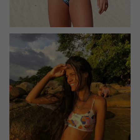
A estampa ou cor poderão sofrer variações em relação
a foto em razão do corte do tecido.
Modo de lavagem:
Lavar sempre a mão;
Nunca lavar na máquina de lavar (a lavagem na
máquina pode danificar a peça);
Lavar com sabão neutro (sabonete e sabão de
coco não são neutros);
Enxaguar bem;
Não limpar a seco;
Secar sempre a sombra (não deixar secar no boxe
do banheiro, isso pode mofar e manchar o biquíni);
Não deixar de molho;
Não alvejar/não branquear (isso inclui cloro de
piscina);
Lavagem reduzida, temperatura maxima de 30º;