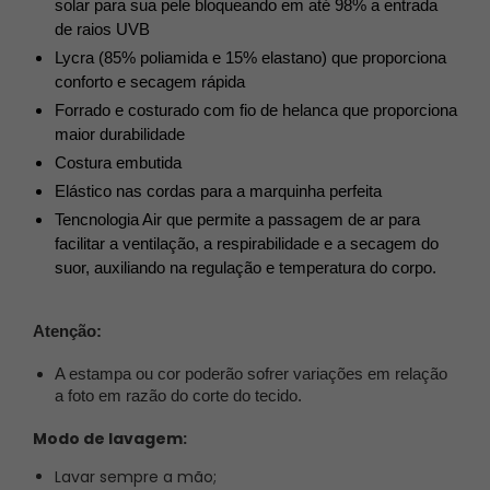
FRETE GRÁTIS
ACIMA DE R$299
GANHE R$10 OFF
CUPOM: MAIS10
CASHBACK DE 15%
NA PROXIMA COMPRA
O Biquíni Malibu é a escolha perfeita para quem busca 
estilo, conforto e versatilidade. 
Com um top faixa que 
possui bojo removível e alças fixas, você pode se sentir 
segura e elegante ao mesmo tempo.
Além de ser ideal para a praia, o biquíni pode ser usado em 
diversas ocasiões, criando looks modernos e despojados. 
Não perca a chance de ter um biquíni que vai te 