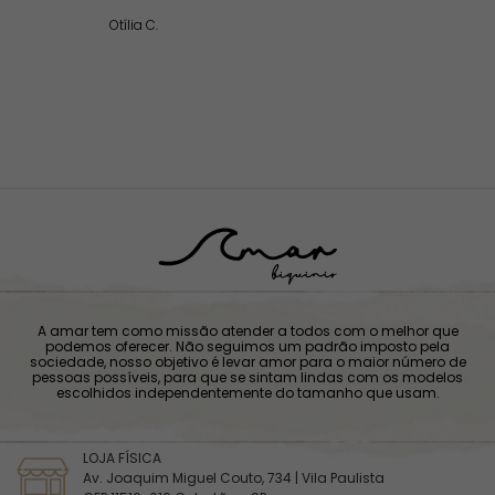
belíssimo, estou encantada!
esta avaliação foi útil?
0
0
Berta
há um ano
Comprei para usar como top de academia, fica bem
firma, gostei bastante. Mas podia ter o ajuste na alça,
fora isso é prefeito.
esta avaliação foi útil?
0
0