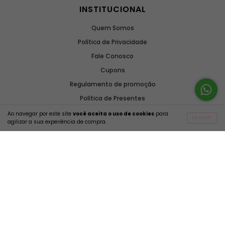
Tudo certo com minha
Amei... kkk
compra! As peças
Andrea C.
vieram bem cheirosas
Otília C.
Ao navegar por este site
você aceita o uso de cookies
para
ENTENDI
agilizar a sua experiência de compra.
Top Malibu Preto - Com Alças Fixas e Bojo Removível
SELECIONAR OPÇÃO
R$52,90
A amar tem como missão atender a todos com o melhor que
podemos oferecer. Não seguimos um padrão imposto pela
sociedade, nosso objetivo é levar amor para o maior número de