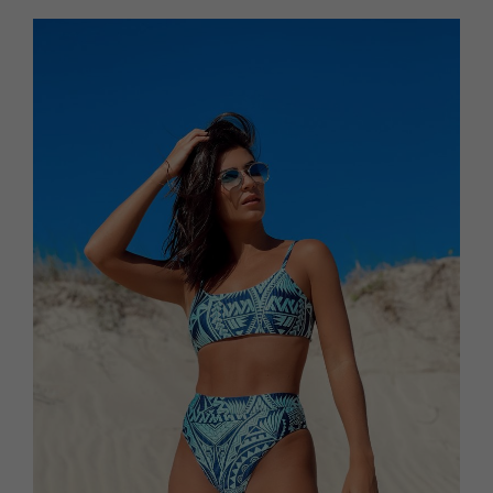
Material:
Tecido com tecnologia UV 50+ que oferece proteção 
solar para sua pele bloqueando em até 98% a entrada 
de raios UVB
Lycra (85% poliamida e 15% elastano) que proporciona 
conforto e secagem rápida
Forrado e costurado com fio de helanca que proporciona 
maior durabilidade 
Costura embutida 
Elástico nas cordas para a marquinha perfeita
Tencnologia Air que permite a passagem de ar para 
facilitar a ventilação, a respirabilidade e a secagem do 
suor, auxiliando na regulação e temperatura do corpo.
Atenção: