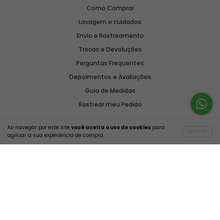
Como Comprar
Lavagem e cuidados
Envio e Rastreamento
Trocas e Devoluções
Perguntas Frequentes
Depoimentos e Avaliações
Guia de Medidas
Rastrear meu Pedido
Ao navegar por este site
você aceita o uso de cookies
para
ENTENDI
agilizar a sua experiência de compra.
Onde está
MEU PEDIDO?
Top Helo Estampa Paisley Azul - Meia Taça com Aro Quadrado e Alças Removíveis com Regulagem
SELECIONAR OPÇÃO
R$109,90
2861 avaliações reais