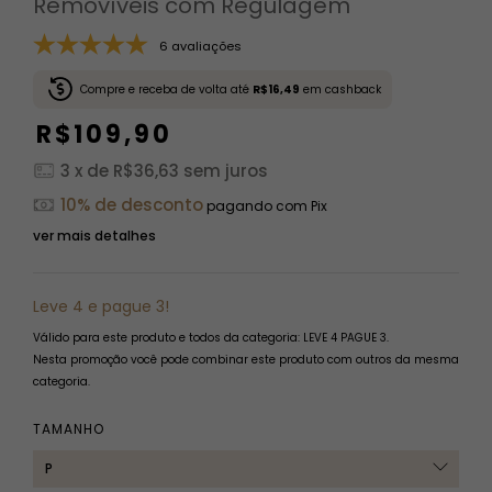
Removíveis com Regulagem
6 avaliações
Compre e receba de volta até
R$16,49
em cashback
R$109,90
3
x de
R$36,63
sem juros
10% de desconto
pagando com Pix
ver mais detalhes
Leve 4 e pague 3!
Válido para este produto e todos da categoria: LEVE 4 PAGUE 3.
Nesta promoção você pode combinar este produto com outros da mesma
categoria.
TAMANHO