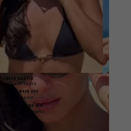
FRETE GRÁTIS
ACIMA DE R$299
GANHE R$10 OFF
CUPOM: MAIS10
CASHBACK DE 15%
NA PROXIMA COMPRA