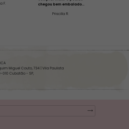
a F.
Izabel L
chegou bem embalado,
com muito capricho e
Priscilla R.
cuidado. A entrega foi
rápida e o biquine tem
um ótimo material e
caimento.
SICA
uim Miguel Couto, 734 | Vila Paulista
0-010 Cubatão - SP,