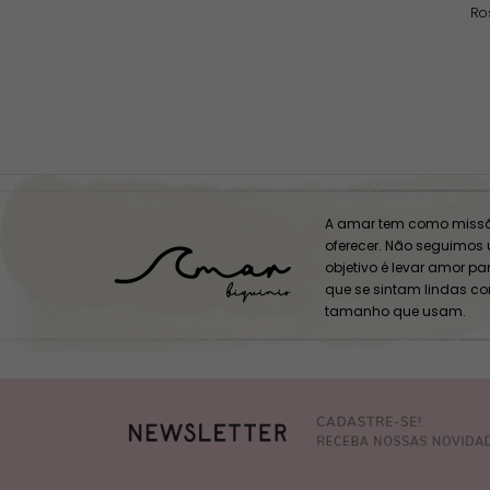
Ros
A amar tem como missã
oferecer. Não seguimos
objetivo é levar amor p
que se sintam lindas c
tamanho que usam.