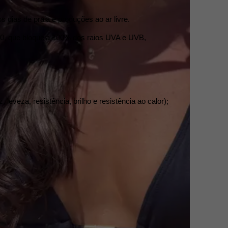
s dias de praia e produções ao ar livre.
00, que bloqueia 100% dos raios UVA e UVB, 
eveza, resistência, brilho e resistência ao calor);