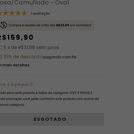
osa/Camuflado - Oval
1 avaliação
Compre e receba de volta até
R$23,99
em cashback
R$159,90
5
x de
R$31,98
sem juros
10% de desconto
pagando com Pix
r mais detalhes
eve 4 e pague 3!
lido para este produto e todos da categoria: LEVE 4 PAGUE 3.
sta promoção você pode combinar este produto com outros da
sma categoria.