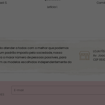
eli S.
Camil
Letícia I.
o atender a todos com o melhor que podemos
LOJA FÍ
 um padrão imposto pela sociedade, nosso
Av. Joaq
ara o maior número de pessoas possíveis, para
CEP 1151
om os modelos escolhidos independentemente do