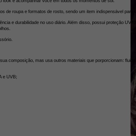
ar o look e acompanhar você em todos os momentos de sol.
los de roupa e formatos de rosto, sendo um item indispensável para o
tência e durabilidade no uso diário. Além disso, possui proteção UV4
lhos.
ssório.
ua composição, mas usa outros materiais que porporcionam: fluidez, l
A e UVB;