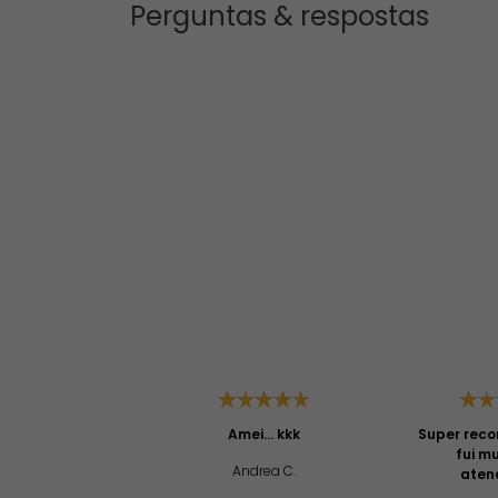
Perguntas & respostas
Amei... kkk
Super reco
fui m
Andrea C.
aten