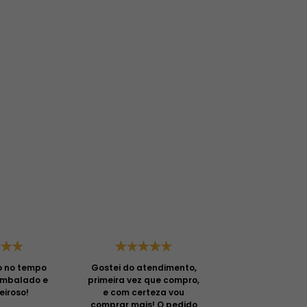
o no tempo
Gostei do atendimento,
Ótima ent
embalado e
primeira vez que compro,
atenciosas e
eiroso!
e com certeza vou
prestati
comprar mais! O pedido