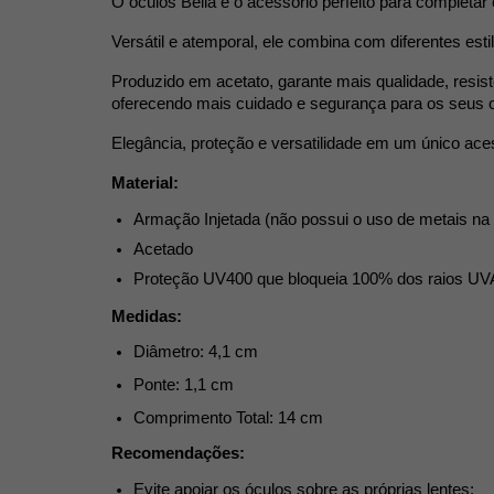
O óculos Bella é o acessório perfeito para complet
Versátil e atemporal, ele combina com diferentes esti
Produzido em acetato, garante mais qualidade, resis
oferecendo mais cuidado e segurança para os seus o
Elegância, proteção e versatilidade em um único ace
Material:
Armação Injetada (não possui o uso de metais na s
Acetado
Proteção UV400 que bloqueia 100% dos raios UV
Medidas: 
Diâmetro: 4,1 cm
Ponte: 1,1 cm 
Comprimento Total: 14 cm
Recomendações:
Evite apoiar os óculos sobre as próprias lentes;