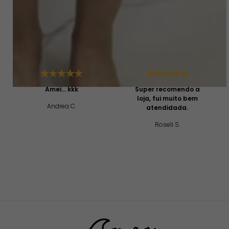
Depoimentos
Amei... kkk
Super recomendo a
loja, fui muito bem
Andrea C.
atendidada.
Roseli S.