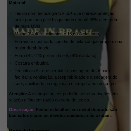
Material:
Tecido com tecnologia UV 50+ que oferece proteção 
solar para sua pele bloqueando em até 98% a entrada 
de raios UVB
Malha (84,40% poliamida e 15,60% elastano)
Forrado e costurado com fio de helanca que proporciona 
maior durabilidade 
Forro
(91,21% poliamida e 8,79% elastano)
Costura embutida 
Tecnologia Air que permite a passagem de ar para 
facilitar a ventilação, a respirabilidade e a secagem do 
suor, auxiliando na regulação e temperatura do corpo.
Atenção:
A estampa ou cor poderão sofrer variações em 
relação a foto em razão do corte do tecido.
Observação:
Fecho e detalhes em metal dourado são 
banhados e com os devidos cuidados não oxidam.
Modo de lavagem: