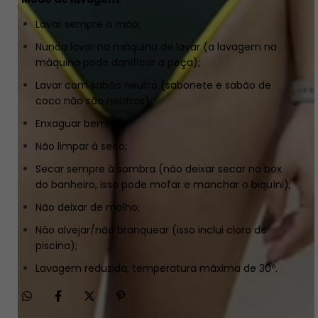
Lavar sempre à mão;
Nunca lavar na máquina de lavar (a lavagem na
máquina pode danificar a peça);
Lavar com sabão neutro (sabonete e sabão de
coco não são neutros);
Enxaguar bem;
Não limpar à seco;
Secar sempre à sombra (não deixar secar no box
do banheiro, isso pode mofar e manchar o biquíni);
Não deixar de molho;
Não alvejar/não branquear (isso inclui cloro de
piscina);
Lavagem reduzida, temperatura máxima de 30º.