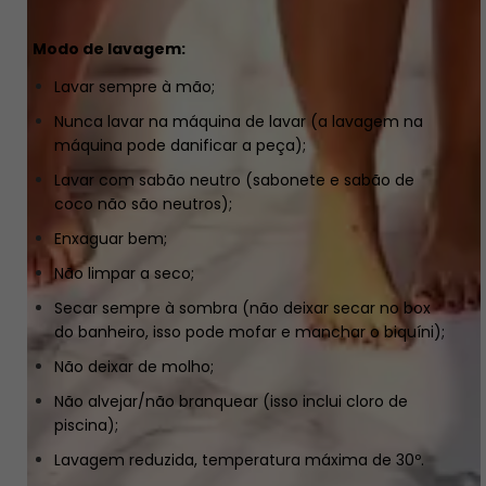
Modo de lavagem:
Lavar sempre à mão;
Nunca lavar na máquina de lavar (a lavagem na
máquina pode danificar a peça);
Lavar com sabão neutro (sabonete e sabão de
coco não são neutros);
Enxaguar bem;
Não limpar a seco;
Secar sempre à sombra (não deixar secar no box
do banheiro, isso pode mofar e manchar o biquíni);
Não deixar de molho;
Não alvejar/não branquear (isso inclui cloro de
piscina);
Lavagem reduzida, temperatura máxima de 30º.