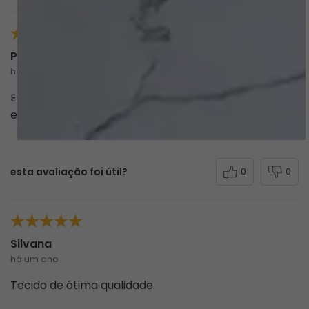
Paula Santos
há 7 meses
Eu simplesmente fiquei apaixonada com a qualidade
e a beleza do maiô
esta avaliação foi útil?
0
0
Silvana
há um ano
Tecido de ótima qualidade.