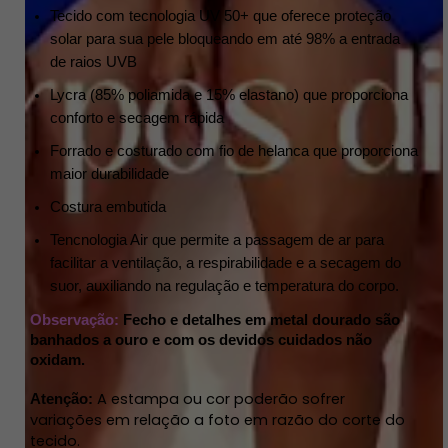
Tecido com tecnologia UV 50+ que oferece proteção
solar para sua pele bloqueando em até 98% a entrada
de raios UVB
Lycra (85% poliamida e 15% elastano) que proporciona
conforto e secagem rápida
Forrado e costurado com fio de helanca que proporciona
maior durabilidade
Costura embutida
Tencnologia Air que permite a passagem de ar para
facilitar a ventilação, a respirabilidade e a secagem do
suor, auxiliando na regulação e temperatura do corpo.
Observação:
Fecho e detalhes em metal dourado são
banhados a ouro e com os devidos cuidados não
oxidam.
A estampa ou cor poderão sofrer
Atenção:
variações em relação a foto em razão do corte do
tecido.