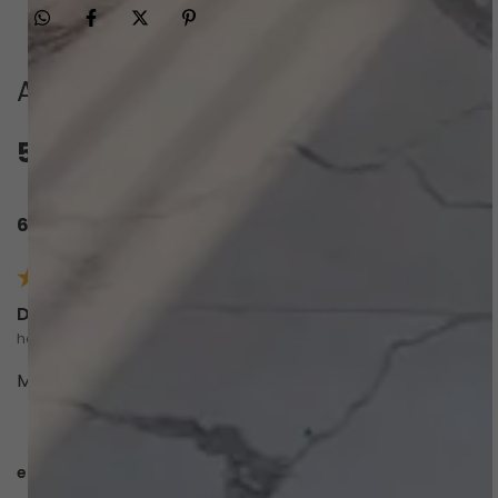
Avaliações
5.0
QUERO AVALIAR
6 avaliações
Débora R.
há 3 meses
comprador verificado
Maio lindo de boa qualidade 😍 parabéns 👏
esta avaliação foi útil?
0
0