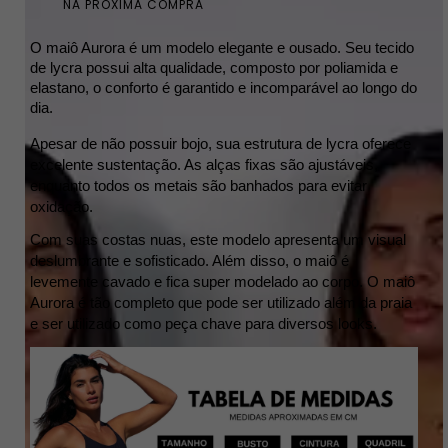
NA PROXIMA COMPRA
O maiô Aurora é um modelo elegante e ousado. Seu tecido
de lycra possui alta qualidade, composto por poliamida e
elastano, o conforto é garantido e incomparável ao longo do
dia.
Apesar de não possuir bojo, sua estrutura de lycra oferece
excelente sustentação. As alças fixas são ajustáveis,
enquanto todos os metais são banhados para evitar
oxidação.
Com suas costas nuas, este modelo apresenta um visual
deslumbrante e sofisticado. Além disso, o maiô é
levemente cavado e fica super modelado ao corpo. O maiô
Aurora é tão completo que pode ser utilizado além da praia
e ser utilizado como peça chave para diversos looks.