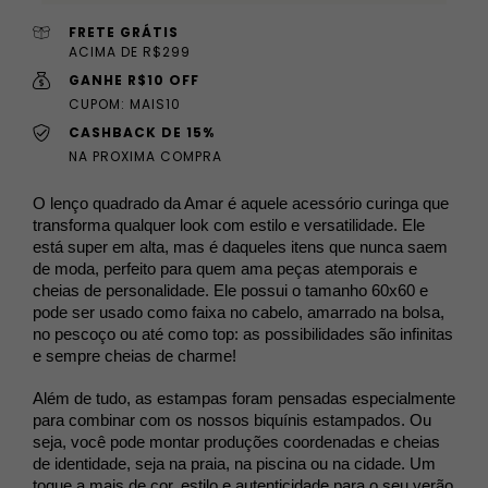
FRETE GRÁTIS
ACIMA DE R$299
GANHE R$10 OFF
CUPOM: MAIS10
CASHBACK DE 15%
NA PROXIMA COMPRA
O lenço quadrado da Amar é aquele acessório curinga que 
transforma qualquer look com estilo e versatilidade. Ele 
está super em alta, mas é daqueles itens que nunca saem 
de moda, perfeito para quem ama peças atemporais e 
cheias de personalidade. Ele possui o tamanho 60x60 e 
pode ser usado como faixa no cabelo, amarrado na bolsa, 
no pescoço ou até como top: as possibilidades são infinitas 
e sempre cheias de charme!
Além de tudo, as estampas foram pensadas especialmente 
para combinar com os nossos biquínis estampados. Ou 
seja, você pode montar produções coordenadas e cheias 
de identidade, seja na praia, na piscina ou na cidade. Um 
toque a mais de cor, estilo e autenticidade para o seu verão 