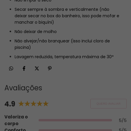
Não limpar à seco
Secar sempre à sombra e verticalmente (não
deixar secar no box do banheiro, isso pode mofar e
manchar o biquíni)
Não deixar de molho
Não alvejar/não branquear (isso inclui cloro de
piscina)
Lavagem reduzida, temperatura máxima de 30º
Avaliações
4.9
QUERO AVALIAR
Valoriza o
5/5
corpo
Conforto
5/5