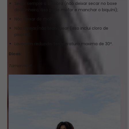
Secar sempre a sombra (não deixar secar no boxe
do banheiro, isso pode mofar e manchar o biquíni);
Não deixar de molho;
Não alvejar/não branquear (isso inclui cloro de
piscina);
Lavagem reduzida, temperatura maxima de 30º.
Dicas:
Tamanho P