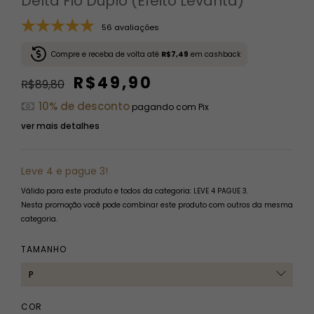
Delta Fio Duplo (Efeito Levanta)
56 avaliações
Compre e receba de volta até
R$7,49
em cashback
R$49,90
R$89,80
10% de desconto
pagando com Pix
ver mais detalhes
Leve 4 e pague 3!
Válido para este produto e todos da categoria: LEVE 4 PAGUE 3.
Nesta promoção você pode combinar este produto com outros da mesma
categoria.
TAMANHO
COR