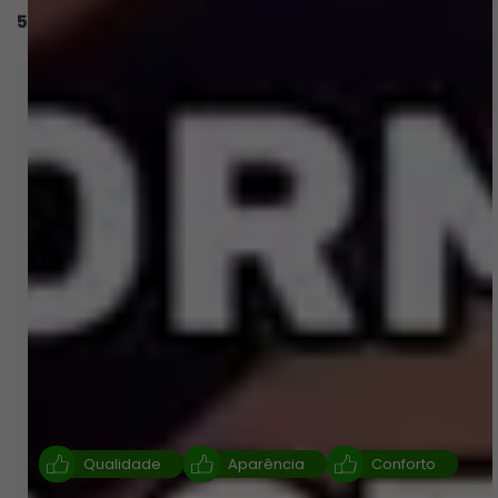
56 avaliações
Os clientes elogiam muito a qualidade e o
conforto da Calcinha Julia Preto, destacando a
ótima modelagem que valoriza o corpo e o
tecido super macio que proporciona uma
experiência agradável ao usar. A satisfação geral
é elevada, com muitos consumidores
expressando desejo de recomprar e experimentar
diferentes modelos e cores, complementando
que a calcinha se ajusta bem e é estilosa. A
maioria das avaliações ressalta que o produto
atende às expectativas e traz um bom
acabamento, garantindo uma compra bem-
sucedida e prazerosa.
Qualidade
Aparência
Conforto