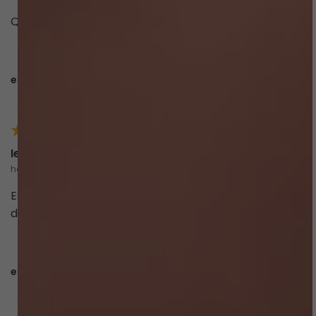
Qualidade incrível
esta avaliação foi útil?
0
0
Iene C.
há 4 meses
comprador verificado
Estou satisfeita com a minha compra , modelagem
da calcinha esperada e o material e bom
esta avaliação foi útil?
0
0