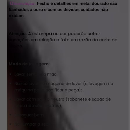
Observação:
 Fecho e detalhes em metal dourado são 
banhados a ouro e com os devidos cuidados não 
oxidam.
A estampa ou cor poderão sofrer 
Atenção: 
variações em relação a foto em razão do corte do 
tecido. 
Modo de lavagem:
Lavar sempre a mão;
Nunca lavar na máquina de lavar (a lavagem na
máquina pode danificar a peça);
Lavar com sabão neutro (sabonete e sabão de
coco não são neutros);
Enxaguar bem;
Não limpar a seco;