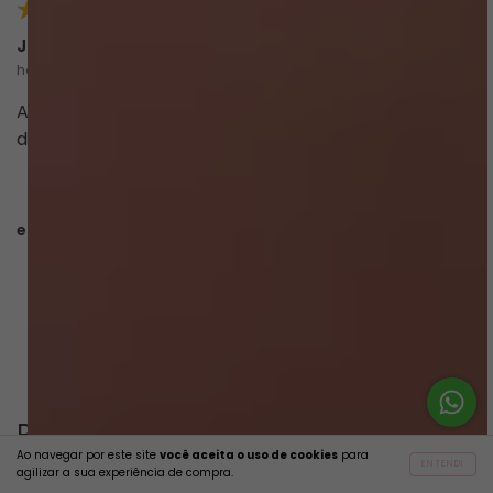
Jessica P.
há 4 meses
comprador verificado
A marca oferece bastante variedade de produtos e
de boa qualidade
esta avaliação foi útil?
0
0
CARREGAR MAIS
Perguntas & respostas
Ao navegar por este site
você aceita o uso de cookies
para
ENTENDI
agilizar a sua experiência de compra.
Este produto ainda não tem perguntas