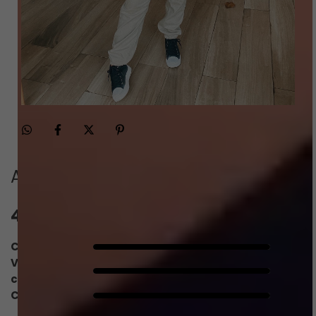
Avaliações
4.9
QUERO AVALIAR
Caimento
5/5
Valoriza o
5/5
corpo
Conforto
5/5