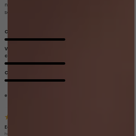
na frente mas poderia ser um tiquinho mais alto pra
segurar melhor a barriguinha de toda forma amei.
Caimento
5/5
Valoriza o
5/5
corpo
Conforto
5/5
esta avaliação foi útil?
0
0
Edilene d.
há 4 meses
comprador verificado