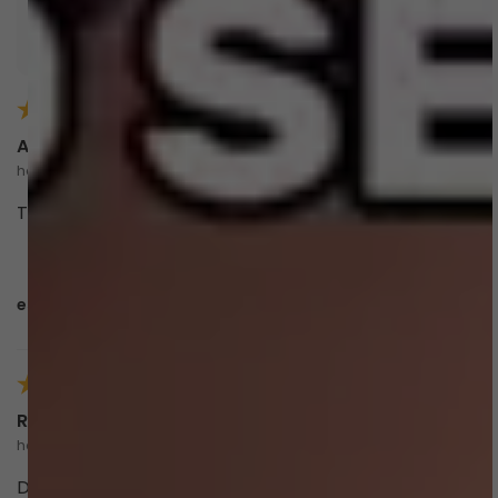
Resumo gerado por I.A. com base nas avaliações dos
clientes
Anand P.
há 2 meses
comprador verificado
Tamanho pequeno, ficou bem justa, pode vestir p
esta avaliação foi útil?
0
0
Renata C.
há 3 meses
comprador verificado
Deixa o bumbum bem desenhado . Nao é minúsculo