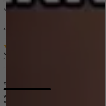
há 4 meses
comprador verificado
Adorei, estampa, designer.
esta avaliação foi útil?
1
0
Maria E.
há 3 meses
comprador verificado
Calcinha super confortável e linda.
Caimento
5/5
Valoriza o
5/5
corpo