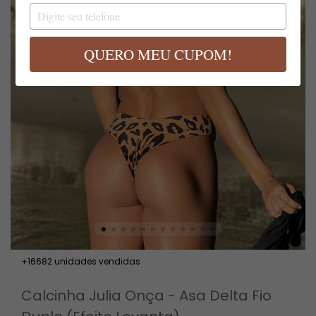
email
Digite
seu
telefone
QUERO MEU CUPOM!
+16682 unidades vendidas
Calcinha Julia Onça - Asa Delta Fio