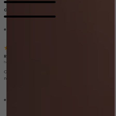
Conforto
5/5
esta avaliação foi útil?
0
0
Rebeca B.
há 4 meses
comprador verificado
Calcinha linda, de qualidade e com caimento ótimo
no corpo!
esta avaliação foi útil?
0
0