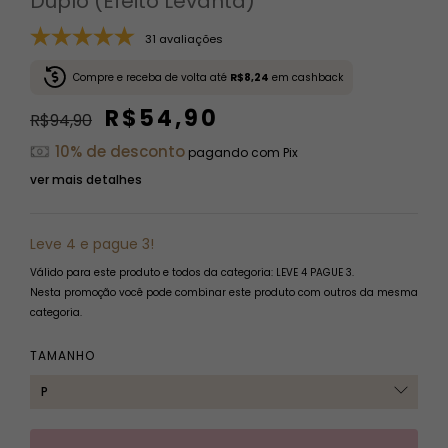
Duplo (Efeito Levanta)
31 avaliações
Compre e receba de volta até
R$8,24
em cashback
R$54,90
R$94,90
10% de desconto
pagando com Pix
ver mais detalhes
Leve 4 e pague 3!
Válido para este produto e todos da categoria: LEVE 4 PAGUE 3.
Nesta promoção você pode combinar este produto com outros da mesma
categoria.
TAMANHO