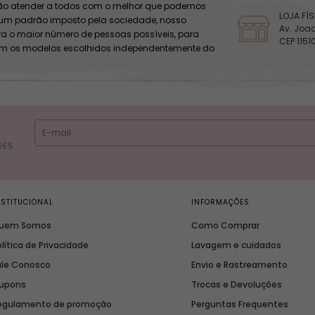
o atender a todos com o melhor que podemos
LOJA FÍ
 um padrão imposto pela sociedade, nosso
Av. Joaq
ara o maior número de pessoas possíveis, para
CEP 1151
om os modelos escolhidos independentemente do
NSTITUCIONAL
INFORMAÇÕES
uem Somos
Como Comprar
lítica de Privacidade
Lavagem e cuidados
ale Conosco
Envio e Rastreamento
upons
Trocas e Devoluções
egulamento de promoção
Perguntas Frequentes