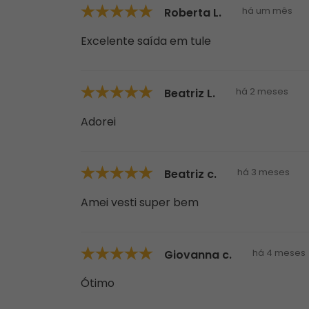
há um mês
Roberta L.
Excelente saída em tule
há 2 meses
Beatriz L.
Adorei
há 3 meses
Beatriz c.
Amei vesti super bem
há 4 meses
Giovanna c.
Ótimo