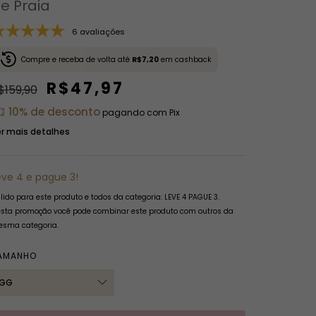
e Praia
6 avaliações
Compre e receba de volta até
R$7,20
em cashback
R$47,97
$159,90
10% de desconto
pagando com Pix
r mais detalhes
eve 4 e pague 3!
lido para este produto e todos da categoria: LEVE 4 PAGUE 3.
sta promoção você pode combinar este produto com outros da
sma categoria.
AMANHO