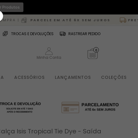
r Produtos
 |
PARCELE EM ATÉ 6X SEM JUROS
FRETE GR
TROCAS E DEVOLUÇÕES
RASTREAR PEDIDO
0
Minha Conta
IA
ACESSÓRIOS
LANÇAMENTOS
COLEÇÕES
alça Isis Tropical Tie Dye - Saída