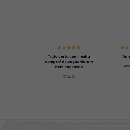
Tudo certo com minha
Amei
compra! As peças vieram
And
bem cheirosas
Otília C.