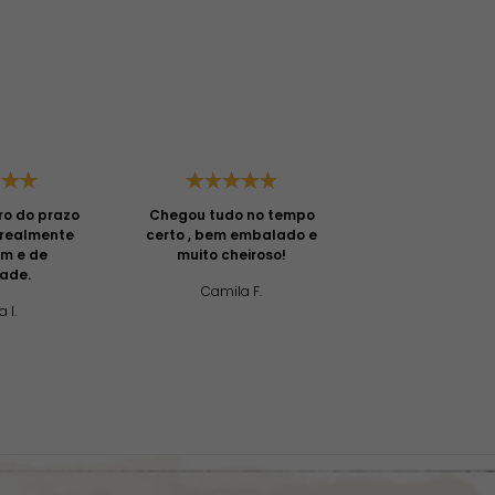
ro do prazo
Chegou tudo no tempo
Gostei do aten
é realmente
certo , bem embalado e
primeira vez qu
om e de
muito cheiroso!
e com certe
dade.
comprar mais!
Camila F.
chegou bem e
a I.
com muito cap
Priscilla 
cuidado. A ent
rápida e o biq
um ótimo mat
caiment