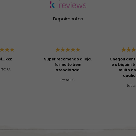
Depoimentos
... kkk
Super recomendo a loja,
Chegou dent
fui muito bem
e o biquíni 
rea C.
atendidada.
muito b
quali
Roseli S.
Letíci