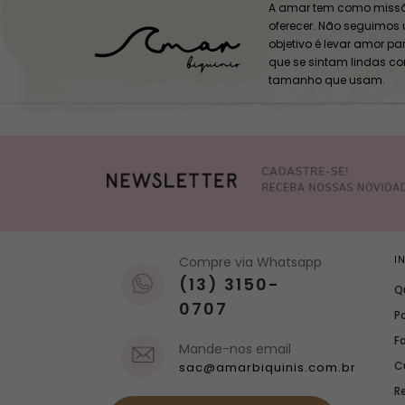
A amar tem como missã
oferecer. Não seguimos
objetivo é levar amor p
que se sintam lindas c
tamanho que usam.
Compre via Whatsapp
I
(13) 3150-
Q
0707
Po
F
Mande-nos email
C
sac@amarbiquinis.com.br
R