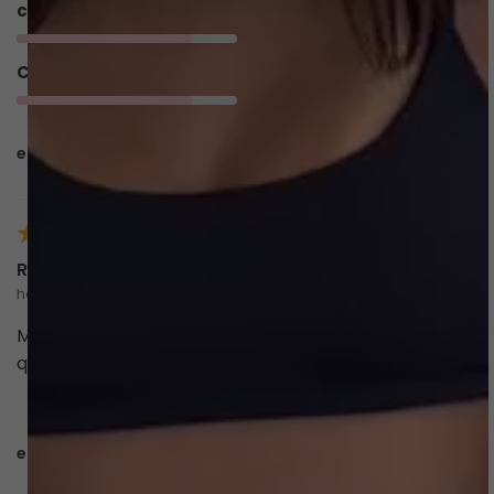
corpo
Conforto
4/5
esta avaliação foi útil?
0
0
Raphaella C.
há 3 meses
comprador verificado
Meninas, nós amamos os produtos de vocês. A
qualidade é maravilhosaaaa ! Sempre indico !
esta avaliação foi útil?
0
0