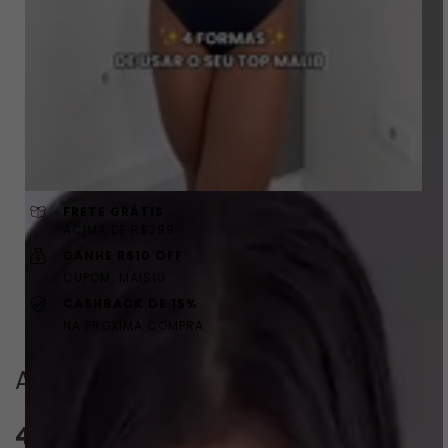
FRETE GRÁTIS
ACIMA DE R$299
GANHE R$10 OFF
CUPOM: MAIS10
CASHBACK DE 15%
NA PROXIMA COMPRA
Avaliações
4.8
QUERO AVALIAR