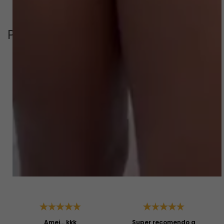
Perguntas & respostas
Este produto ainda não tem perguntas
SEJA O PRIMEIRO A PERGUNTAR
Depoimentos
Amei... kkk
Super recomendo a