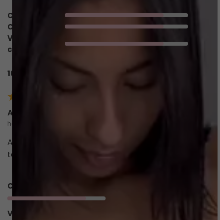
Caimento
4/5
Conforto
4/5
Valoriza o
4/5
corpo
10 avaliações
Ana M.
há 3 meses
comprador verificado
A calcinha sobra um pouco de tecido na frente,
talvez tivesse que pedir um tamanho menor.
Caimento
4/5
Valoriza o
4/5