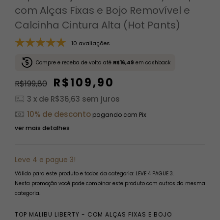
com Alças Fixas e Bojo Removível e
Calcinha Cintura Alta (Hot Pants)
10 avaliações
Compre e receba de volta até
R$16,49
em cashback
R$109,90
R$199,80
3
x de
R$36,63
sem juros
10% de desconto
pagando com Pix
ver mais detalhes
Leve 4 e pague 3!
Válido para este produto e todos da categoria: LEVE 4 PAGUE 3.
Nesta promoção você pode combinar este produto com outros da mesma
categoria.
TOP MALIBU LIBERTY - COM ALÇAS FIXAS E BOJO