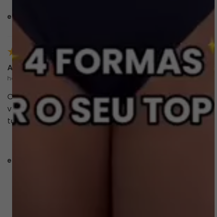
esta avaliação foi útil?
0
0
Ana Sarah
há um ano
O biquíni é de ótima qualidade, muito lindo e ainda
veio com um cheirinho delicioso! O tamanho
também ficou ótimo! Recomendo a compra!
esta avaliação foi útil?
0
0
CARREGAR MAIS