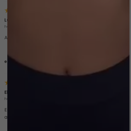
Luciana F.
há 4 meses
comprador verificado
Adorei!
esta avaliação foi útil?
0
0
Elisabeth F.
há 5 meses
comprador verificado
Esse conjunto de biquíni é a coisa mais linda, superou
as minhas expectativas