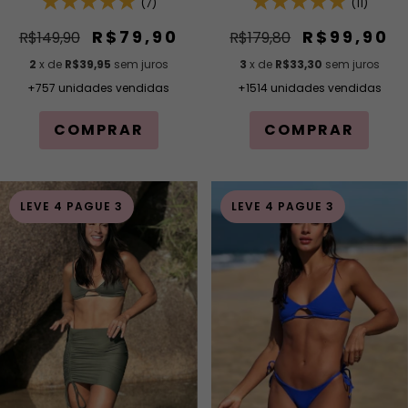
de Encaixe Regulável e
(11)
(7)
Calcinha de Lacinho
Modelagem Fio Efeito
R$99,90
R$79,90
R$179,80
R$149,90
Levanta
3
x de
R$33,30
sem juros
2
x de
R$39,95
sem juros
+1514 unidades vendidas
+757 unidades vendidas
COMPRAR
COMPRAR
LEVE 4 PAGUE 3
LEVE 4 PAGUE 3