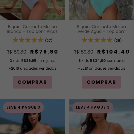
Biquíni Conjunto Malibu
Biquíni Conjunto Malibu
Branco - Top com Alças
Verde Água - Top com
Fixas e Bojo Removível e
Alças Fixas e Bojo
Calcinha Cintura Alta (Hot
(27)
Removível e Calcinha
(28)
Pants)
Cintura Alta (Hot Pants)
R$79,90
R$104,40
R$189,80
R$189,80
2
x de
R$39,95
sem juros
3
x de
R$34,80
sem juros
+2616 unidades vendidas
+2213 unidades vendidas
COMPRAR
COMPRAR
LEVE 4 PAGUE 3
LEVE 4 PAGUE 3