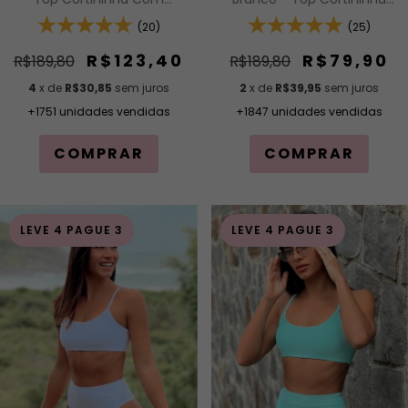
Com Calcinha Modelagem
Calcinha Modelagem Fio De
Fio De Regulagem Na
(25)
Regulagem Na Lateral
(20)
Lateral
R$79,90
R$123,40
R$189,80
R$189,80
2
x de
R$39,95
sem juros
4
x de
R$30,85
sem juros
+1847 unidades vendidas
+1751 unidades vendidas
COMPRAR
COMPRAR
LEVE 4 PAGUE 3
LEVE 4 PAGUE 3