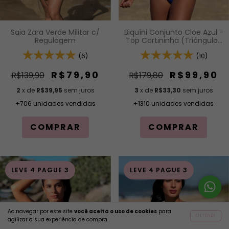
Biquíni Conjunto Cloe Azul -
Saia Zara Verde Militar c/
Top Cortininha (Triângulo)
Regulagem
Vazada c/ Alças de Encaixe
Regulável e Calcinha de
(10)
(6)
Lacinho Modelagem Fio
Efeito Levanta
R$99,90
R$79,90
R$179,80
R$139,90
3
x de
R$33,30
sem juros
2
x de
R$39,95
sem juros
+1310 unidades vendidas
+706 unidades vendidas
COMPRAR
COMPRAR
LEVE 4 PAGUE 3
LEVE 4 PAGUE 3
Ao navegar por este site
você aceita o uso de cookies
para
ENTENDI
agilizar a sua experiência de compra.