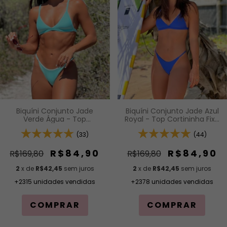
Biquíni Conjunto Jade
Biquíni Conjunto Jade Azul
Verde Água - Top
Royal - Top Cortininha Fixa
Cortininha Fixa com
com Acabamento em Viés
Acabamento em Viés e
(33)
e Bojo Removível e
(44)
Bojo Removível e Calcinha
Calcinha Inteira de Tira
Inteira de Tira (Modelagem
(Modelagem Para
R$84,90
R$84,90
R$169,80
R$169,80
Para Bronzeado)
Bronzeado)
2
x de
R$42,45
sem juros
2
x de
R$42,45
sem juros
+2315 unidades vendidas
+2378 unidades vendidas
COMPRAR
COMPRAR