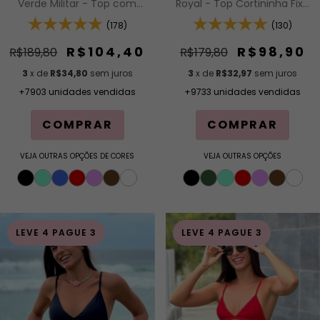
Verde Militar - Top com
Royal - Top Cortininha Fixa
Alças Fixas e Bojo
com Bojo Removível e
Removível e Calcinha
(178)
Calcinha Asa Delta Fio
(130)
Cintura Alta (Hot Pants)
Duplo (Efeito Levanta)
R$104,40
R$98,90
R$189,80
R$179,80
3
x de
R$34,80
sem juros
3
x de
R$32,97
sem juros
+7903 unidades vendidas
+9733 unidades vendidas
COMPRAR
COMPRAR
VEJA OUTRAS OPÇÕES DE CORES
VEJA OUTRAS OPÇÕES
LEVE 4 PAGUE 3
LEVE 4 PAGUE 3