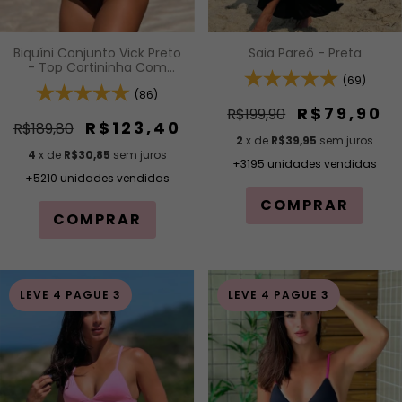
Saia Pareô - Preta
Biquíni Conjunto Vick Preto
- Top Cortininha Com
(69)
Calcinha Modelagem Fio De
Regulagem Na Lateral
(86)
R$79,90
R$199,90
R$123,40
R$189,80
2
x de
R$39,95
sem juros
4
x de
R$30,85
sem juros
+3195 unidades vendidas
+5210 unidades vendidas
COMPRAR
COMPRAR
LEVE 4 PAGUE 3
LEVE 4 PAGUE 3