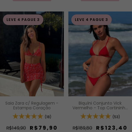
LEVE 4 PAGUE 3
LEVE 4 PAGUE 3
Saia Zara c/ Regulagem -
Biquíni Conjunto Vick
Estampa Coração
Vermelho - Top Cortininha
Com Calcinha Modelagem
(18)
Fio De Regulagem Na
(53)
Lateral
R$79,90
R$123,40
R$149,90
R$189,80