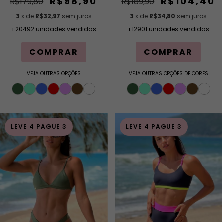
R$98,90
R$104,40
R$179,80
R$189,90
3
x de
R$32,97
sem juros
3
x de
R$34,80
sem juros
+20492 unidades vendidas
+12901 unidades vendidas
COMPRAR
COMPRAR
VEJA OUTRAS OPÇÕES
VEJA OUTRAS OPÇÕES DE CORES
LEVE 4 PAGUE 3
LEVE 4 PAGUE 3