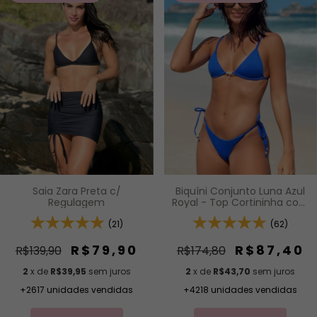
Saia Zara Preta c/
Biquíni Conjunto Luna Azul
Regulagem
Royal - Top Cortininha com
Bojo Removível e Calcinha
(21)
de Lacinho com Amarração
(62)
Lateral
R$79,90
R$87,40
R$139,90
R$174,80
2
x de
R$39,95
sem juros
2
x de
R$43,70
sem juros
+2617 unidades vendidas
+4218 unidades vendidas