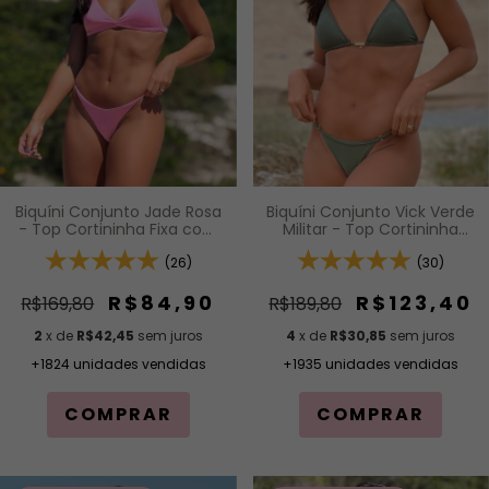
Biquíni Conjunto Jade Rosa
Biquíni Conjunto Vick Verde
- Top Cortininha Fixa com
Militar - Top Cortininha
Acabamento em Viés e
Com Calcinha Modelagem
Bojo Removível e Calcinha
(26)
Fio De Regulagem Na
(30)
Inteira de Tira (Modelagem
Lateral
Para Bronzeado)
R$84,90
R$123,40
R$169,80
R$189,80
2
x de
R$42,45
sem juros
4
x de
R$30,85
sem juros
+1824 unidades vendidas
+1935 unidades vendidas
COMPRAR
COMPRAR