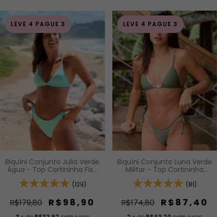
LEVE 4 PAGUE 3
LEVE 4 PAGUE 3
Biquíni Conjunto Luna Verde
Biquíni Conjunto Julia Verde
Militar - Top Cortininha
Água - Top Cortininha Fixa
com Bojo Removível e
com Bojo Removível e
Calcinha de Lacinho com
(81)
Calcinha Asa Delta Fio
(129)
Amarração Lateral
Duplo (Efeito Levanta)
R$87,40
R$98,90
R$174,80
R$179,80
2
x de
R$43,70
sem juros
3
x de
R$32,97
sem juros