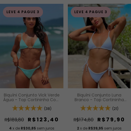
LEVE 4 PAGUE 3
LEVE 4 PAGUE 3
Biquíni Conjunto Vick Verde
Biquíni Conjunto Luna
Água - Top Cortininha Com
Branco - Top Cortininha
Calcinha Modelagem Fio De
com Bojo Removível e
Regulagem Na Lateral
(38)
Calcinha de Lacinho com
(21)
Amarração Lateral
R$123,40
R$79,90
R$189,80
R$174,80
4
x de
R$30,85
sem juros
2
x de
R$39,95
sem juros