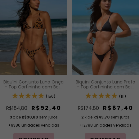
Biquíni Conjunto Luna Preto
Biquíni Conjunto Luna Onça
- Top Cortininha com Bojo
- Top Cortininha com Bojo
Removível e Calcinha de
Removível e Calcinha com
Lacinho com Amarração
(111)
Amarração Lateral
(156)
Lateral
R$87,40
R$92,40
R$174,80
R$184,80
2
x de
R$43,70
sem juros
3
x de
R$30,80
sem juros
+12798 unidades vendidas
+9386 unidades vendidas