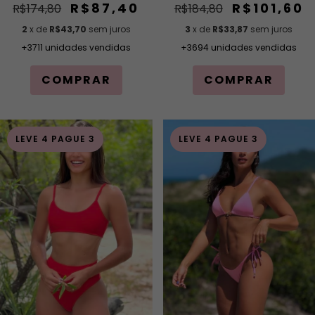
R$87,40
R$101,60
R$174,80
R$184,80
2
x de
R$43,70
sem juros
3
x de
R$33,87
sem juros
+3711 unidades vendidas
+3694 unidades vendidas
COMPRAR
COMPRAR
LEVE 4 PAGUE 3
LEVE 4 PAGUE 3