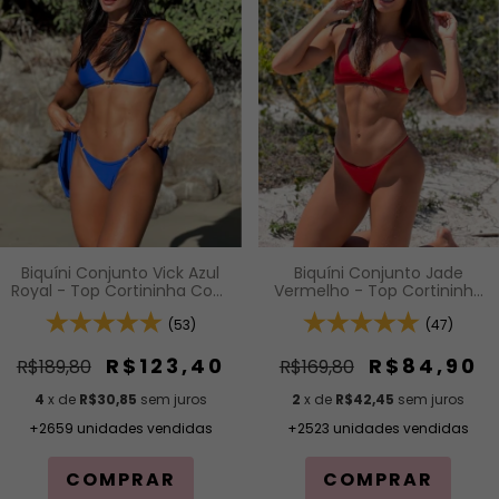
Biquíni Conjunto Vick Azul
Biquíni Conjunto Jade
Royal - Top Cortininha Com
Vermelho - Top Cortininha
Calcinha Modelagem Fio De
Fixa com Acabamento em
Regulagem Na Lateral
(53)
Viés e Bojo Removível e
(47)
Calcinha Inteira de Tira
(Modelagem Para
R$123,40
R$84,90
R$189,80
R$169,80
Bronzeado)
4
x de
R$30,85
sem juros
2
x de
R$42,45
sem juros
+2659 unidades vendidas
+2523 unidades vendidas
COMPRAR
COMPRAR