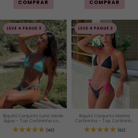
COMPRAR
COMPRAR
LEVE 4 PAGUE 3
LEVE 4 PAGUE 3
Biquíni Conjunto Luna Verde
Biquíni Conjunto Marina
Água - Top Cortininha com
Cortininha - Top Cortininha
Bojo Removível e Calcinha
com Bojo Removível e
de Lacinho com Amarração
(40)
Calcinha com Amarração
(62)
Lateral
Lateral