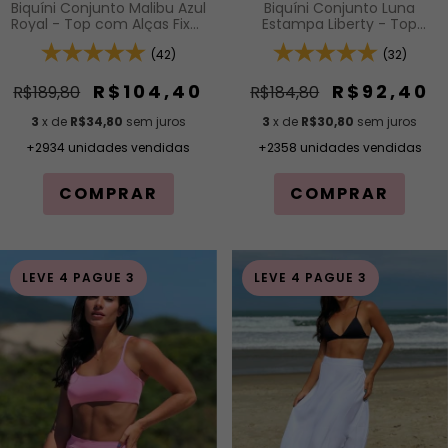
Biquíni Conjunto Malibu Azul
Biquíni Conjunto Luna
Royal - Top com Alças Fixas
Estampa Liberty - Top
e Bojo Removível e
Cortininha com Bojo
Calcinha Cintura Alta (Hot
(42)
Removível e Calcinha de
(32)
Pants)
Lacinho com Amarração
Lateral
R$104,40
R$92,40
R$189,80
R$184,80
3
x de
R$34,80
sem juros
3
x de
R$30,80
sem juros
+2934 unidades vendidas
+2358 unidades vendidas
COMPRAR
COMPRAR
LEVE 4 PAGUE 3
LEVE 4 PAGUE 3