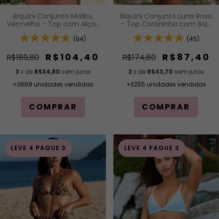
Biquíni Conjunto Malibu
Biquíni Conjunto Luna Rosa
Vermelho - Top com Alças
- Top Cortininha com Bojo
Fixas e Bojo Removível e
Removível e Calcinha de
Calcinha Cintura Alta (Hot
(64)
Lacinho com Amarração
(45)
Pants)
Lateral
R$104,40
R$87,40
R$189,80
R$174,80
3
x de
R$34,80
sem juros
2
x de
R$43,70
sem juros
+3669 unidades vendidas
+3255 unidades vendidas
COMPRAR
COMPRAR
LEVE 4 PAGUE 3
LEVE 4 PAGUE 3