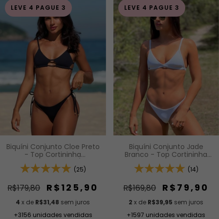
LEVE 4 PAGUE 3
LEVE 4 PAGUE 3
Biquíni Conjunto Cloe Preto
Biquíni Conjunto Jade
- Top Cortininha
Branco - Top Cortininha
(Triângulo) Vazada c/ Alças
Fixa com Acabamento em
de Encaixe Regulável e
(25)
Viés e Bojo Removível e
(14)
Calcinha de Lacinho
Calcinha Inteira de Tira
Modelagem Fio Efeito
(Modelagem Para
R$125,90
R$79,90
R$179,80
R$169,80
Levanta
Bronzeado)
4
x de
R$31,48
sem juros
2
x de
R$39,95
sem juros
+3156 unidades vendidas
+1597 unidades vendidas