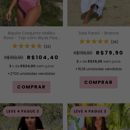
Biquíni Conjunto Malibu
Saia Pareô - Branca
Rosa - Top com Alças Fixas
e Bojo Removível e
(26)
Calcinha Cintura Alta (Hot
(33)
Pants)
R$79,90
R$199,90
R$104,40
R$189,90
2
x de
R$39,95
sem juros
3
x de
R$34,80
sem juros
+1528 unidades vendidas
+2700 unidades vendidas
COMPRAR
COMPRAR
LEVE 4 PAGUE 3
LEVE 4 PAGUE 3