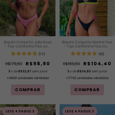
Biquíni Conjunto Marina Fixo
Biquíni Conjunto Julia Rosa
- Top Cortininha Fixa com
- Top Cortininha Fixa com
Bojo Removível e Calcinha
Bojo Removível e Calcinha
Inteira de Tira
(91)
Asa Delta Fio Duplo (Efeito
(77)
Levanta)
R$104,40
R$98,90
R$189,80
R$179,80
3
x de
R$34,80
sem juros
3
x de
R$32,97
sem juros
+17742 unidades vendidas
+4630 unidades vendidas
COMPRAR
COMPRAR
LEVE 4 PAGUE 3
LEVE 4 PAGUE 3