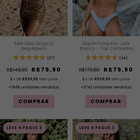
Biquíni Conjunto Julia
Saia Zara Onça c/
Branco - Top Cortininha
Regulagem
Fixa com Bojo Removível e
Calcinha Asa Delta Fio
(44)
(37)
Duplo (Efeito Levanta)
R$79,90
R$79,90
R$179,80
R$149,90
2
x de
R$39,95
sem juros
2
x de
R$39,95
sem juros
+3743 unidades vendidas
+1948 unidades vendidas
COMPRAR
COMPRAR
LEVE 4 PAGUE 3
LEVE 4 PAGUE 3