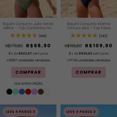
Biquíni Conjunto Julia Verde
Biquíni Conjunto Marina
Militar - Top Cortininha Fixa
Cintura Alta - Top Faixa
com Bojo Removível e
com Alças Fixas e Bojo
Calcinha Asa Delta Fio
(168)
Removível e Calcinha
(243)
Duplo (Efeito Levanta)
Cintura Alta (Hot Pants)
R$98,90
R$109,90
R$179,80
R$199,80
3
x de
R$32,97
sem juros
3
x de
R$36,63
sem juros
+10937 unidades vendidas
+17742 unidades vendidas
COMPRAR
COMPRAR
VEJA OUTRAS OPÇÕES
LEVE 4 PAGUE 3
LEVE 4 PAGUE 3