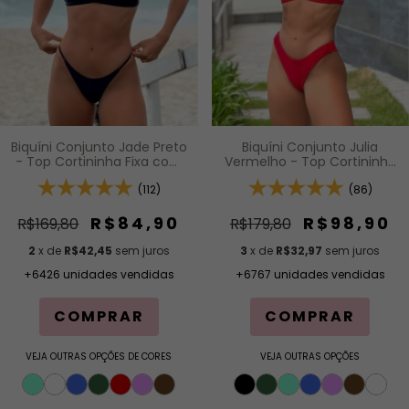
Biquíni Conjunto Jade Preto
Biquíni Conjunto Julia
- Top Cortininha Fixa com
Vermelho - Top Cortininha
Acabamento em Viés e
Fixa com Bojo Removível e
Bojo Removível e Calcinha
(112)
Calcinha Asa Delta Fio
(86)
Inteira de Tira (Modelagem
Duplo (Efeito Levanta)
Para Bronzeado)
R$84,90
R$98,90
R$169,80
R$179,80
2
x de
R$42,45
sem juros
3
x de
R$32,97
sem juros
+6426 unidades vendidas
+6767 unidades vendidas
COMPRAR
COMPRAR
VEJA OUTRAS OPÇÕES DE CORES
VEJA OUTRAS OPÇÕES