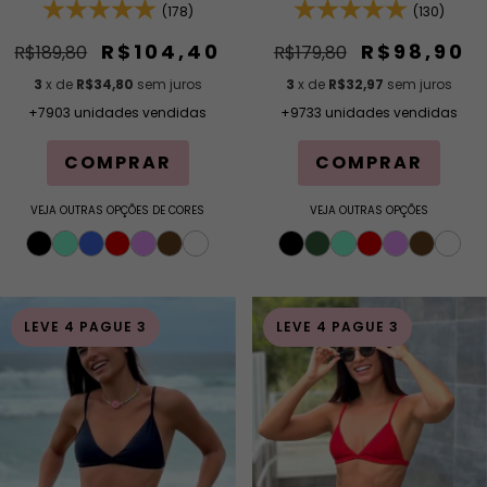
Removível e Calcinha
(178)
Calcinha Asa Delta Fio
(130)
Cintura Alta (Hot Pants)
Duplo (Efeito Levanta)
R$104,40
R$98,90
R$189,80
R$179,80
3
x de
R$34,80
sem juros
3
x de
R$32,97
sem juros
+7903 unidades vendidas
+9733 unidades vendidas
COMPRAR
COMPRAR
VEJA OUTRAS OPÇÕES DE CORES
VEJA OUTRAS OPÇÕES
LEVE 4 PAGUE 3
LEVE 4 PAGUE 3