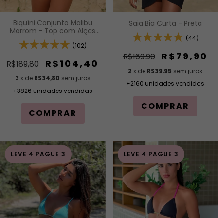
Biquíni Conjunto Malibu
Saia Bia Curta - Preta
Marrom - Top com Alças
Fixas e Bojo Removível e
(44)
Calcinha Cintura Alta (Hot
(102)
Pants)
R$79,90
R$169,90
R$104,40
R$189,80
2
x de
R$39,95
sem juros
3
x de
R$34,80
sem juros
+2160 unidades vendidas
+3826 unidades vendidas
COMPRAR
COMPRAR
LEVE 4 PAGUE 3
LEVE 4 PAGUE 3