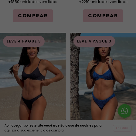
+1850 unidades vendidas
+2219 unidades vendidas
COMPRAR
COMPRAR
LEVE 4 PAGUE 3
LEVE 4 PAGUE 3
Ao navegar por este site
você aceita o uso de cookies
para
Biquíni Conjunto Mônaco
Biquíni Conjunto Nina Preto
ENTENDI
agilizar a sua experiência de compra.
Grécia Azul Royal - Top
Tecido Texturizado - Top