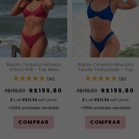
Biquíni Conjunto Mônaco
Biquíni Conjunto Nina Azul
Grécia Pink - Top Meia
Tecido Texturizado - Top
Taça com Aro e Alças de
com Alças Fixas de
Regulagem e Calcinha Asa
(36)
Regulagem e Aro Inteiro e
(33)
Delta Fio Duplo (Efeito
Calcinha Asa Delta
Levanta)
R$159,80
R$159,80
R$199,80
R$199,80
5
x de
R$31,96
sem juros
5
x de
R$31,96
sem juros
+2054 unidades vendidas
+1958 unidades vendidas
COMPRAR
COMPRAR