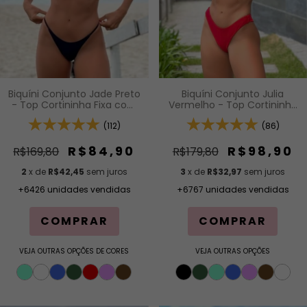
Biquíni Conjunto Jade Preto
Biquíni Conjunto Julia
- Top Cortininha Fixa com
Vermelho - Top Cortininha
Acabamento em Viés e
Fixa com Bojo Removível e
Bojo Removível e Calcinha
(112)
Calcinha Asa Delta Fio
(86)
Inteira de Tira (Modelagem
Duplo (Efeito Levanta)
Para Bronzeado)
R$84,90
R$98,90
R$169,80
R$179,80
2
x de
R$42,45
sem juros
3
x de
R$32,97
sem juros
+6426 unidades vendidas
+6767 unidades vendidas
COMPRAR
COMPRAR
VEJA OUTRAS OPÇÕES DE CORES
VEJA OUTRAS OPÇÕES