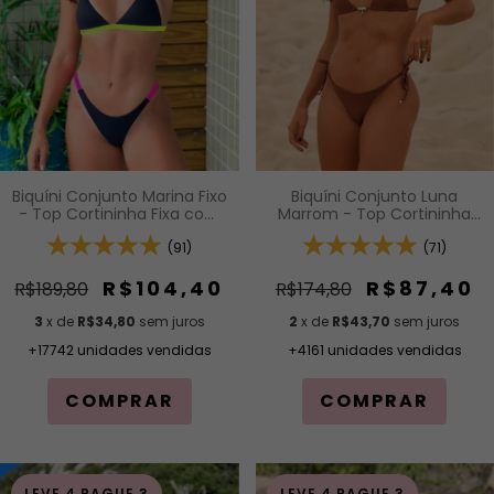
Biquíni Conjunto Luna
Biquíni Conjunto Marina Fixo
Marrom - Top Cortininha
- Top Cortininha Fixa com
com Bojo Removível e
Bojo Removível e Calcinha
Calcinha de Lacinho com
(71)
Inteira de Tira
(91)
Amarração Lateral
R$87,40
R$104,40
R$174,80
R$189,80
2
x de
R$43,70
sem juros
3
x de
R$34,80
sem juros
+4161 unidades vendidas
+17742 unidades vendidas
COMPRAR
COMPRAR
LEVE 4 PAGUE 3
LEVE 4 PAGUE 3