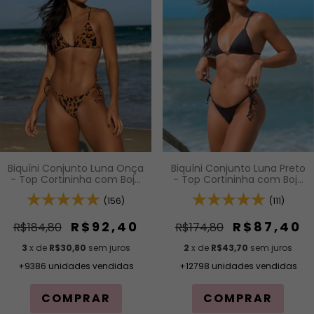
Biquíni Conjunto Luna Preto
Biquíni Conjunto Luna Onça
- Top Cortininha com Bojo
- Top Cortininha com Bojo
Removível e Calcinha de
Removível e Calcinha com
Lacinho com Amarração
(111)
Amarração Lateral
(156)
Lateral
R$87,40
R$92,40
R$174,80
R$184,80
2
x de
R$43,70
sem juros
3
x de
R$30,80
sem juros
+12798 unidades vendidas
+9386 unidades vendidas
COMPRAR
COMPRAR