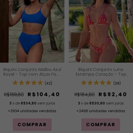
Biquíni Conjunto Malibu Azul
Biquíni Conjunto Luna
Royal - Top com Alças Fixas
Estampa Coração - Top
e Bojo Removível e
Cortininha com Bojo
Calcinha Cintura Alta (Hot
(42)
Removível e Calcinha de
(39)
Pants)
Lacinho com Amarração
Lateral
R$104,40
R$92,40
R$189,80
R$184,80
3
x de
R$34,80
sem juros
3
x de
R$30,80
sem juros
+2934 unidades vendidas
+2486 unidades vendidas
COMPRAR
COMPRAR