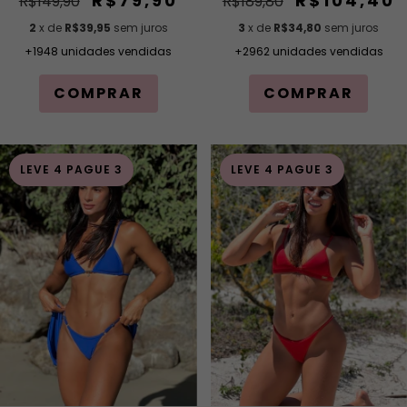
R$104,40
R$79,90
R$189,80
R$149,90
3
x de
R$34,80
sem juros
2
x de
R$39,95
sem juros
+2962 unidades vendidas
+1948 unidades vendidas
COMPRAR
COMPRAR
LEVE 4 PAGUE 3
LEVE 4 PAGUE 3