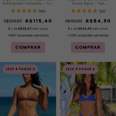
Estampado Canelado - Top
Verde Água - Top
Faixa com Alças Fixas e Bojo
Cortininha Fixa com
Removível e Calcinha
(55)
Acabamento em Viés e
(33)
Cintura Alta (Hot Pants)
Bojo Removível e Calcinha
Inteira de Tira (Modelagem
R$115,40
R$84,90
R$209,80
R$169,80
Para Bronzeado)
3
x de
R$38,47
sem juros
2
x de
R$42,45
sem juros
+1647 unidades vendidas
+2315 unidades vendidas
COMPRAR
COMPRAR
LEVE 4 PAGUE 3
LEVE 4 PAGUE 3