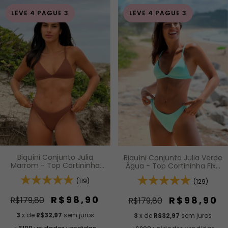
LEVE 4 PAGUE 3
LEVE 4 PAGUE 3
Biquíni Conjunto Julia
Biquíni Conjunto Julia Verde
Marrom - Top Cortininha
Água - Top Cortininha Fixa
Fixa com Bojo Removível e
com Bojo Removível e
Calcinha Asa Delta Fio
(119)
Calcinha Asa Delta Fio
(129)
Duplo (Efeito Levanta)
Duplo (Efeito Levanta)
R$98,90
R$98,90
R$179,80
R$179,80
3
x de
R$32,97
sem juros
3
x de
R$32,97
sem juros