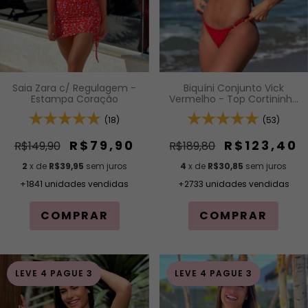
Saia Zara c/ Regulagem -
Biquíni Conjunto Vick
Estampa Coração
Vermelho - Top Cortininha
Com Calcinha Modelagem
(18)
Fio De Regulagem Na
(53)
Lateral
R$79,90
R$123,40
R$149,90
R$189,80
2
x de
R$39,95
sem juros
4
x de
R$30,85
sem juros
+1841 unidades vendidas
+2733 unidades vendidas
COMPRAR
COMPRAR
LEVE 4 PAGUE 3
LEVE 4 PAGUE 3