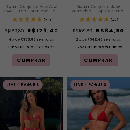
Biquíni Conjunto Vick Azul
Biquíni Conjunto Jade
Royal - Top Cortininha Com
Vermelho - Top Cortininha
Calcinha Modelagem Fio De
Fixa com Acabamento em
Regulagem Na Lateral
(53)
Viés e Bojo Removível e
(47)
Calcinha Inteira de Tira
(Modelagem Para
R$123,40
R$84,90
R$189,80
R$169,80
Bronzeado)
4
x de
R$30,85
sem juros
2
x de
R$42,45
sem juros
+2659 unidades vendidas
+2523 unidades vendidas
COMPRAR
COMPRAR
LEVE 4 PAGUE 3
LEVE 4 PAGUE 3