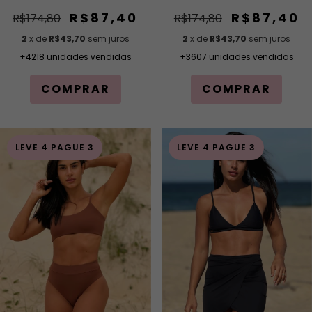
Lateral
Amarração Lateral
R$87,40
R$87,40
R$174,80
R$174,80
2
x de
R$43,70
sem juros
2
x de
R$43,70
sem juros
+4218 unidades vendidas
+3607 unidades vendidas
COMPRAR
COMPRAR
LEVE 4 PAGUE 3
LEVE 4 PAGUE 3