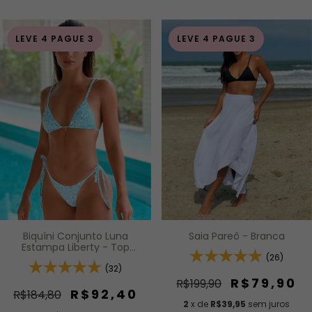
LEVE 4 PAGUE 3
LEVE 4 PAGUE 3
Biquíni Conjunto Luna
Saia Pareô - Branca
Estampa Liberty - Top
Cortininha com Bojo
(26)
Removível e Calcinha de
(32)
Lacinho com Amarração
R$79,90
R$199,90
Lateral
R$92,40
R$184,80
2
x de
R$39,95
sem juros