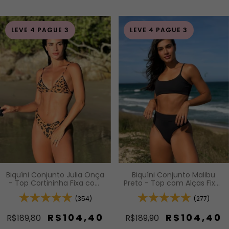
LEVE 4 PAGUE 3
LEVE 4 PAGUE 3
Biquíni Conjunto Malibu
Biquíni Conjunto Julia Onça
Preto - Top com Alças Fixas
- Top Cortininha Fixa com
e Bojo Removível e
Bojo Removível e Calcinha
Calcinha Cintura Alta (Hot
(277)
Asa Delta Fio Duplo (Efeito
(354)
Pants)
Levanta)
R$104,40
R$104,40
R$189,90
R$189,80