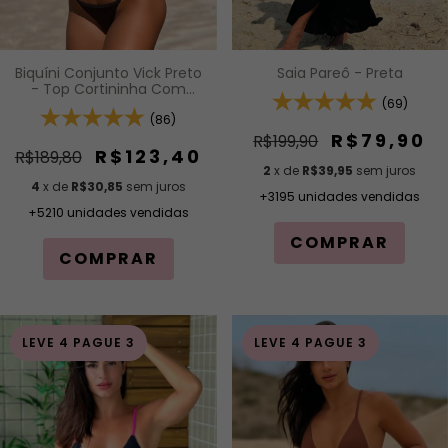
Saia Pareô - Preta
Biquíni Conjunto Vick Preto
- Top Cortininha Com
(69)
Calcinha Modelagem Fio De
Regulagem Na Lateral
(86)
R$79,90
R$199,90
R$123,40
R$189,80
2
x de
R$39,95
sem juros
4
x de
R$30,85
sem juros
+3195 unidades vendidas
+5210 unidades vendidas
COMPRAR
COMPRAR
LEVE 4 PAGUE 3
LEVE 4 PAGUE 3