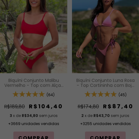
Biquíni Conjunto Malibu
Biquíni Conjunto Luna Rosa
Vermelho - Top com Alças
- Top Cortininha com Bojo
Fixas e Bojo Removível e
Removível e Calcinha de
Calcinha Cintura Alta (Hot
(64)
Lacinho com Amarração
(45)
Pants)
Lateral
R$104,40
R$87,40
R$189,80
R$174,80
3
x de
R$34,80
sem juros
2
x de
R$43,70
sem juros
+3669 unidades vendidas
+3255 unidades vendidas
COMPRAR
COMPRAR