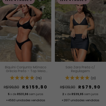
Saia Zara Preta c/
Biquíni Conjunto Mônaco
Regulagem
Grécia Preto - Top Meia
Taça com Aro e Alças de
(21)
Regulagem e Calcinha Asa
(76)
Delta Fio Duplo (Efeito
Levanta)
R$79,90
R$159,80
R$139,90
R$199,80
2
x de
R$39,95
sem juros
5
x de
R$31,96
sem juros
+2617 unidades vendidas
+4560 unidades vendidas