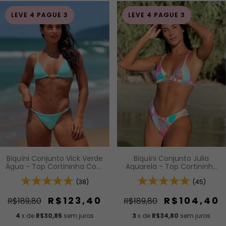
LEVE 4 PAGUE 3
LEVE 4 PAGUE 3
Biquíni Conjunto Vick Verde
Biquíni Conjunto Julia
Água - Top Cortininha Com
Aquarela - Top Cortininha
Calcinha Modelagem Fio De
Fixa com Bojo Removível e
Regulagem Na Lateral
(38)
Calcinha Asa Delta Fio
(45)
Duplo (Efeito Levanta)
R$123,40
R$104,40
R$189,80
R$189,80
4
x de
R$30,85
sem juros
3
x de
R$34,80
sem juros