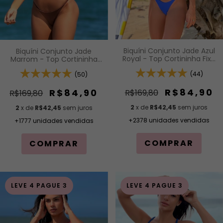
Biquíni Conjunto Jade Azul
Biquíni Conjunto Jade
Royal - Top Cortininha Fixa
Marrom - Top Cortininha
com Acabamento em Viés
Fixa com Acabamento em
e Bojo Removível e
(44)
Viés e Bojo Removível e
(50)
Calcinha Inteira de Tira
Calcinha Inteira de Tira
(Modelagem Para
(Modelagem Para
R$84,90
R$84,90
R$169,80
R$169,80
Bronzeado)
Bronzeado)
2
x de
R$42,45
sem juros
2
x de
R$42,45
sem juros
+2378 unidades vendidas
+1777 unidades vendidas
COMPRAR
COMPRAR
LEVE 4 PAGUE 3
LEVE 4 PAGUE 3