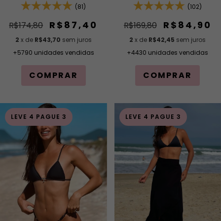
Calcinha de Lacinho com
(81)
Acabamento em Viés e
(102)
Amarração Lateral
Bojo Removível e Calcinha
Inteira de Tira (Modelagem
R$87,40
R$84,90
R$174,80
R$169,80
para Bronze)
2
x de
R$43,70
sem juros
2
x de
R$42,45
sem juros
+5790 unidades vendidas
+4430 unidades vendidas
COMPRAR
COMPRAR
LEVE 4 PAGUE 3
LEVE 4 PAGUE 3