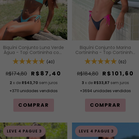
Biquíni Conjunto Luna Verde
Biquíni Conjunto Marina
Água - Top Cortininha com
Cortininha - Top Cortininha
Bojo Removível e Calcinha
com Bojo Removível e
de Lacinho com Amarração
(40)
Calcinha com Amarração
(62)
Lateral
Lateral
R$87,40
R$101,60
R$174,80
R$184,80
2
x de
R$43,70
sem juros
3
x de
R$33,87
sem juros
+3711 unidades vendidas
+3694 unidades vendidas
COMPRAR
COMPRAR
LEVE 4 PAGUE 3
LEVE 4 PAGUE 3