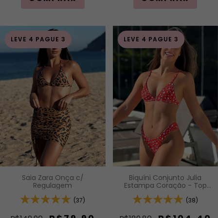
LEVE 4 PAGUE 3
LEVE 4 PAGUE 3
Biquíni Conjunto Julia
Saia Zara Onça c/
Estampa Coração - Top
Regulagem
Cortininha Fixa com Bojo
Removível e Calcinha Asa
(38)
(37)
Delta Fio Duplo (Efeito
Levanta)