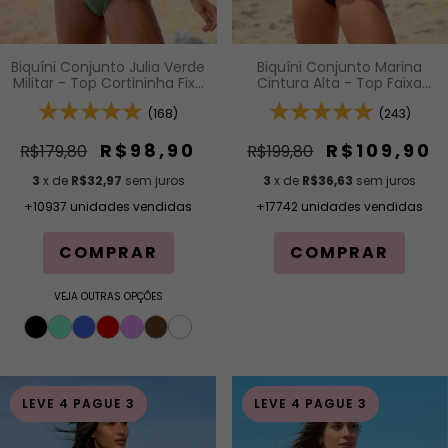
Biquíni Conjunto Julia Verde
Biquíni Conjunto Marina
Militar - Top Cortininha Fixa
Cintura Alta - Top Faixa
com Bojo Removível e
com Alças Fixas e Bojo
Calcinha Asa Delta Fio
(168)
Removível e Calcinha
(243)
Duplo (Efeito Levanta)
Cintura Alta (Hot Pants)
R$98,90
R$109,90
R$179,80
R$199,80
3
x de
R$32,97
sem juros
3
x de
R$36,63
sem juros
+10937 unidades vendidas
+17742 unidades vendidas
COMPRAR
COMPRAR
VEJA OUTRAS OPÇÕES
LEVE 4 PAGUE 3
LEVE 4 PAGUE 3