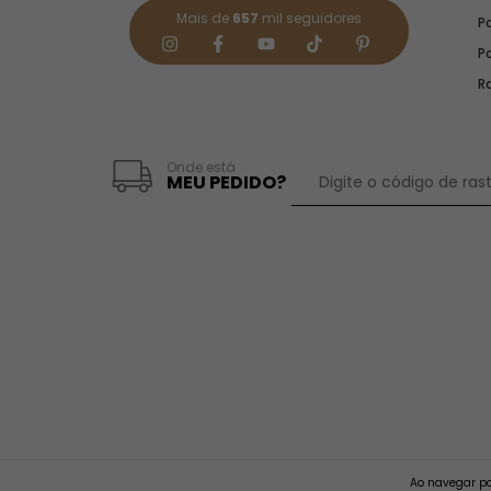
Mais de
657
mil seguidores
Po
P
R
Onde está
MEU PEDIDO?
Ao navegar po