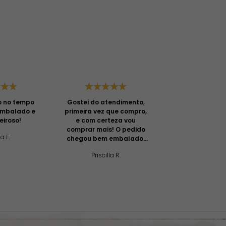
o no tempo
Gostei do atendimento,
Ótima ent
embalado e
primeira vez que compro,
atenciosas e
eiroso!
e com certeza vou
prestati
comprar mais! O pedido
a F.
Izabel L
chegou bem embalado,
com muito capricho e
Priscilla R.
cuidado. A entrega foi
rápida e o biquine tem
um ótimo material e
caimento.