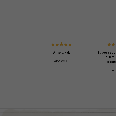
Amei... kkk
Super reco
fui m
Andrea C.
aten
Ros