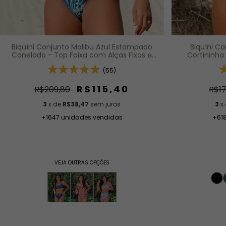
Biquíni C
Biquíni Conjunto Malibu Azul Estampado
Cortininha
Canelado - Top Faixa com Alças Fixas e
Calcinha A
Bojo Removível e Calcinha Cintura Alta
(Hot Pants)
(55)
R$115,40
R$17
R$209,80
3
x
3
x de
R$38,47
sem juros
+61
+1647 unidades vendidas
VEJA OUTRAS OPÇÕES