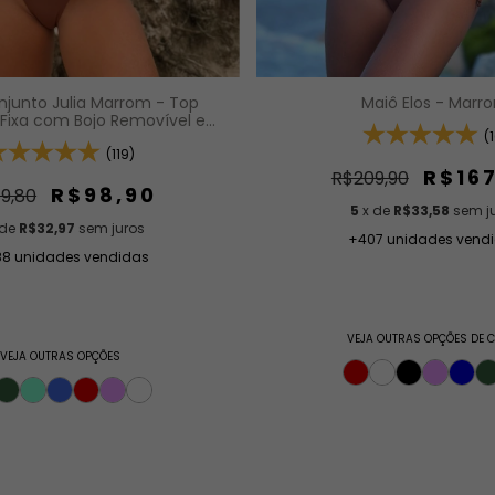
onjunto Julia Marrom - Top
Maiô Elos - Marr
 Fixa com Bojo Removível e
sa Delta Fio Duplo (Efeito
(
Levanta)
(119)
R$16
R$209,90
R$98,90
9,80
5
x de
R$33,58
sem j
 de
R$32,97
sem juros
+407 unidades vend
88 unidades vendidas
VEJA OUTRAS OPÇÕES DE 
VEJA OUTRAS OPÇÕES