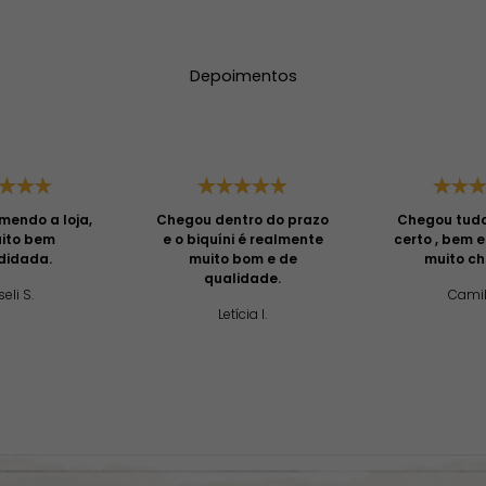
Depoimentos
mendo a loja,
Chegou dentro do prazo
Chegou tud
uito bem
e o biquíni é realmente
certo , bem 
didada.
muito bom e de
muito ch
qualidade.
eli S.
Camil
Letícia I.