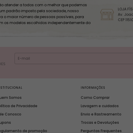
o atender a todos com o melhor que podemos
LOJA FÍ
 um padrão imposto pela sociedade, nosso
Av. Joaq
ara o maior número de pessoas possíveis, para
CEP 1151
om os modelos escolhidos independentemente do
NSTITUCIONAL
INFORMAÇÕES
uem Somos
Como Comprar
lítica de Privacidade
Lavagem e cuidados
ale Conosco
Envio e Rastreamento
upons
Trocas e Devoluções
egulamento de promoção
Perguntas Frequentes