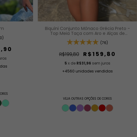
Biquíni Conjunto Mônaco Grécia Preto -
om
Top Meia Taça com Aro e Alças de
Regulagem e Calcinha Asa Delta Fio Duplo
10)
(Efeito Levanta)
(76)
7,90
R$159,80
R$199,80
uros
5
x de
R$31,96
sem juros
idas
+4560 unidades vendidas
CORES
VEJA OUTRAS OPÇÕES DE CORES