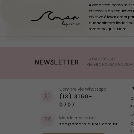
A amar tem como missã
oferecer. Não seguimos
objetivo é levar amor p
que se sintam lindas c
tamanho que usam.
Compre via Whatsapp
I
(13) 3150-
Q
0707
Po
F
Mande-nos email
C
sac@amarbiquinis.com.br
R