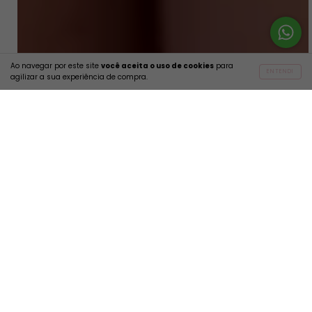
Ao navegar por este site
você aceita o uso de cookies
para
Depoimentos
ENTENDI
agilizar a sua experiência de compra.
Top Malibu Estampa Coração - Faixa c/ Alças Fixas e Bojo Removível
SELECIONAR OPÇÃO
R$57,90
Amei... kkk
Super recomendo a
loja, fui muito bem
Andrea C.
atendidada.
Roseli S.