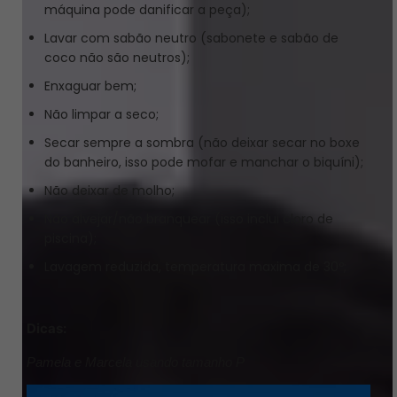
máquina pode danificar a peça);
Lavar com sabão neutro (sabonete e sabão de
coco não são neutros);
Enxaguar bem;
Não limpar a seco;
Secar sempre a sombra (não deixar secar no boxe
do banheiro, isso pode mofar e manchar o biquíni);
Não deixar de molho;
Não alvejar/não branquear (isso inclui cloro de
piscina);
Lavagem reduzida, temperatura maxima de 30º;
Dicas:
Pamela e Marcela usando tamanho P