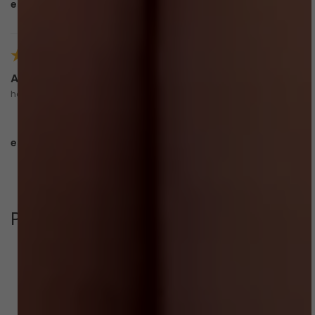
esta avaliação foi útil?
0
0
Andrea C.
há 4 meses
comprador verificado
esta avaliação foi útil?
0
0
Perguntas & respostas
Este produto ainda não tem perguntas
SEJA O PRIMEIRO A PERGUNTAR