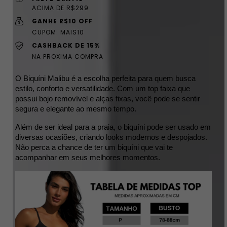
ACIMA DE R$299
GANHE R$10 OFF
CUPOM: MAIS10
CASHBACK DE 15%
NA PROXIMA COMPRA
O Biquíni Malibu é a escolha perfeita para quem busca 
estilo, conforto e versatilidade. 
Com um top faixa que 
possui bojo removível e alças fixas, você pode se sentir 
segura e elegante ao mesmo tempo.
Além de ser ideal para a praia, o biquíni pode ser usado em 
diversas ocasiões, criando looks modernos e despojados. 
Não perca a chance de ter um biquíni que vai te 
acompanhar em seus melhores momentos.