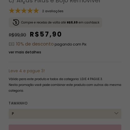
c/ Alças Fixas e Bojo Removível
2 avaliações
Compre e receba de volta até
R$8,69
em cashback
R$57,90
R$99,90
10% de desconto
pagando com Pix
ver mais detalhes
Leve 4 e pague 3!
Válido para este produto e todos da categoria: LEVE 4 PAGUE 3.
Nesta promoção você pode combinar este produto com outros da mesma
categoria.
TAMANHO