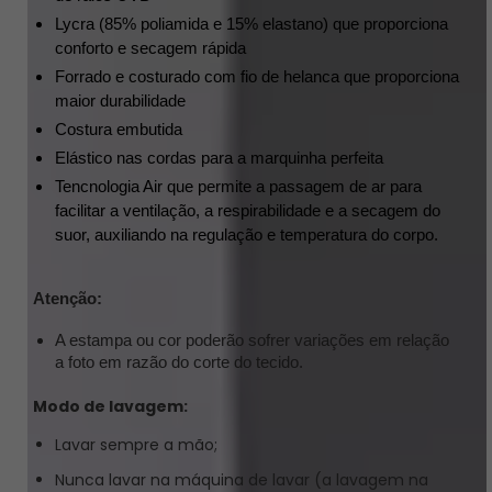
Lycra (85% poliamida e 15% elastano) que proporciona 
conforto e secagem rápida
Forrado e costurado com fio de helanca que proporciona 
maior durabilidade 
Costura embutida 
Elástico nas cordas para a marquinha perfeita
Tencnologia Air que permite a passagem de ar para 
facilitar a ventilação, a respirabilidade e a secagem do 
suor, auxiliando na regulação e temperatura do corpo.
Atenção:
A estampa ou cor poderão sofrer variações em relação
a foto em razão do corte do tecido.
Modo de lavagem:
Lavar sempre a mão;
Nunca lavar na máquina de lavar (a lavagem na