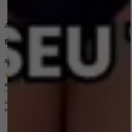
Avaliações
5.0
QUERO AVALIAR
2 avaliações
Anne
há um ano
Amei o produto, qualidade do material e estampa
exclusiva. Chegou antes do prazo.