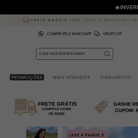
🔥INVER
FRETE GRÁTIS
PARA TODO O BRASIL (ACIMA DE R$ 299)
COMPRE PELO WHATSAPP
GRUPO VIP
PROMOÇÕES
MAIS VENDIDOS
CONJUNTOS
LEVE 4 PAGUE 3