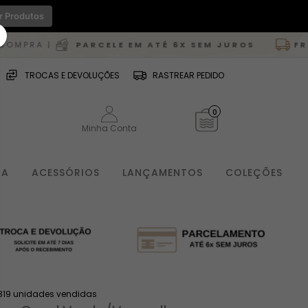
r Produtos
PARCELE EM ATÉ 6X SEM JUROS
FRETE GRÁTIS
P
TROCAS E DEVOLUÇÕES
RASTREAR PEDIDO
0
Minha Conta
IA
ACESSÓRIOS
LANÇAMENTOS
COLEÇÕES
819 unidades vendidas