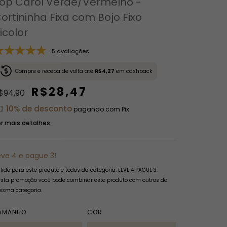
op Carol Verde/Vermelho -
ortininha Fixa com Bojo Fixo
icolor
5 avaliações
Compre e receba de volta até
R$4,27
em cashback
R$28,47
$94,90
10% de desconto
pagando com Pix
r mais detalhes
eve 4 e pague 3!
lido para este produto e todos da categoria: LEVE 4 PAGUE 3.
sta promoção você pode combinar este produto com outros da
sma categoria.
AMANHO
COR