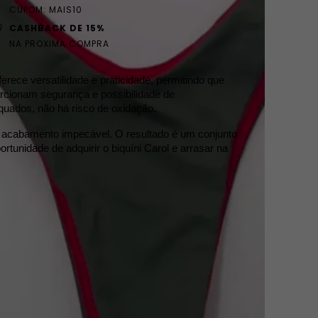
CUPOM: MAIS10
CASHBACK DE 15%
NA PROXIMA COMPRA
ferece versatilidade e praticidade, permitindo que 
orcionam segurança e possibilidade de 
quados, não há risco de oxidação.
m acabamento impecável. O resultado é um conjunto 
unidade de adquirir o biquíni Carol e arrasar na 