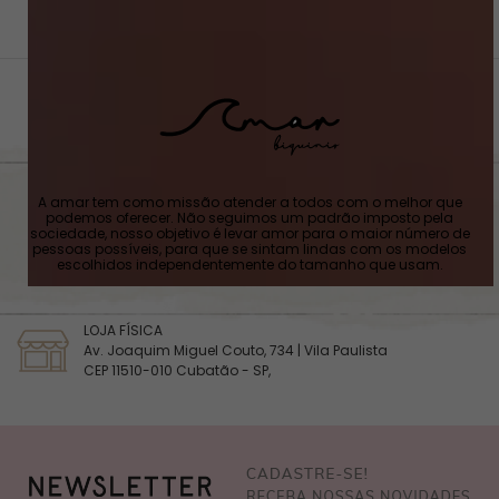
A amar tem como missão atender a todos com o melhor que
podemos oferecer. Não seguimos um padrão imposto pela
sociedade, nosso objetivo é levar amor para o maior número de
pessoas possíveis, para que se sintam lindas com os modelos
escolhidos independentemente do tamanho que usam.
LOJA FÍSICA
Av. Joaquim Miguel Couto, 734 | Vila Paulista
CEP 11510-010 Cubatão - SP,