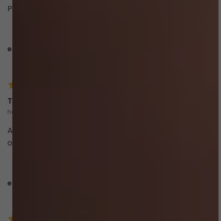
Peças de boa qualidade super indico essa loja
esta avaliação foi útil?
0
0
Thais F.
há 5 meses
comprador verificado
Amei o modelo e a estampa. Tenho 90cm de busto e
o tamanho M vestiu direitinho.
esta avaliação foi útil?
0
0