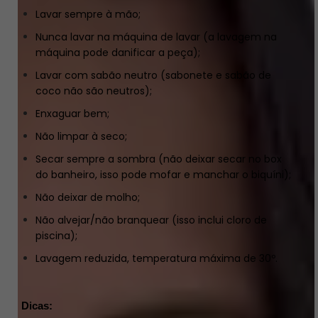
Lavar sempre à mão;
Nunca lavar na máquina de lavar (a lavagem na
máquina pode danificar a peça);
Lavar com sabão neutro (sabonete e sabão de
coco não são neutros);
Enxaguar bem;
Não limpar à seco;
Secar sempre a sombra (não deixar secar no box
do banheiro, isso pode mofar e manchar o biquíni);
Não deixar de molho;
Não alvejar/não branquear (isso inclui cloro de
piscina);
Lavagem reduzida, temperatura máxima de 30º.
Dicas: