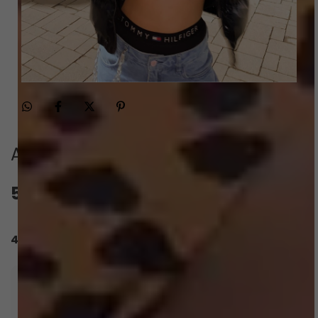
Avaliações
5.0
QUERO AVALIAR
42 avaliações
Os clientes elogiam muito a qualidade do Top
Julia Onça, destacando a ótima construção e