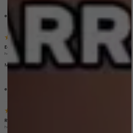
esta avaliação foi útil?
0
0
Edilene d.
há 4 meses
comprador verificado
Meu queridinho do momento 🥰
esta avaliação foi útil?
0
0
Rita d.
há 5 meses
comprador verificado