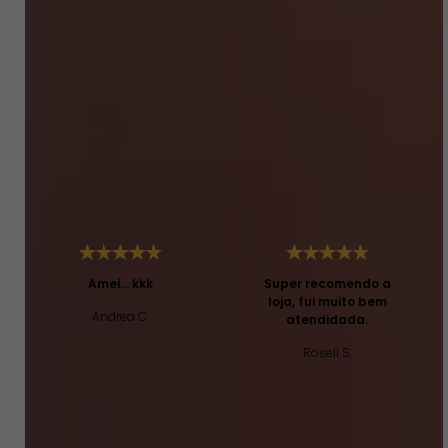
SEJA O PRIMEIRO A PERGUNTAR
Depoimentos
Amei... kkk
Super recomendo a
loja, fui muito bem
Andrea C.
atendidada.
Roseli S.