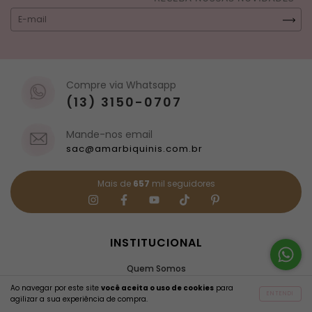
Compre via Whatsapp
(13) 3150-0707
Mande-nos email
sac@amarbiquinis.com.br
Mais de
657
mil seguidores
INSTITUCIONAL
Quem Somos
Política de Privacidade
Ao navegar por este site
você aceita o uso de cookies
para
ENTENDI
agilizar a sua experiência de compra.
Fale Conosco