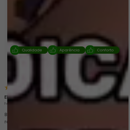
conforto do tecido. A maioria das avaliações
ressalta a beleza e a modelagem das peças,
afirmando que o biquíni é lindo e tem um
caimento perfeito. Os consumidores amam a
experiência de compra, elogiando a agilidade na
entrega e a simplicidade do processo de troca.
Qualidade
Aparência
Conforto
Resumo gerado por I.A. com base nas avaliações dos
clientes
Elizabete N.
há 2 meses
comprador verificado
Biquini confortável, ótima qualidade e chegou bem
rápido!