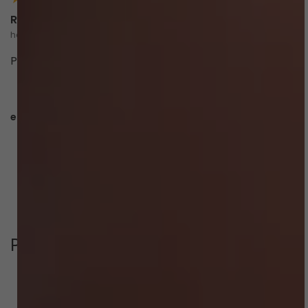
Rosângela P.
há 5 meses
comprador verificado
Perfeito tamanho e modelagem, design
esta avaliação foi útil?
0
0
CARREGAR MAIS
Perguntas & respostas
Este produto ainda não tem perguntas