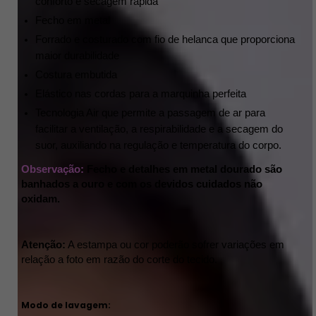
conforto e secagem rápida
Fecho em metal
Forrado e costurado com fio de helanca que proporciona 
maior durabilidade 
Costura embutida 
Elástico nas cordas para a marquinha perfeita
Tecnologia Air que permite a passagem de ar para 
facilitar a ventilação, a respirabilidade e a secagem do 
suor, auxiliando na regulação e temperatura do corpo.
Observação: 
Fecho e detalhes em metal dourado são 
banhados a ouro e com os devidos cuidados não 
oxidam.
Atenção:
 A estampa ou cor poderão sofrer variações em 
relação a foto em razão do corte do tecido. 
Modo de lavagem: