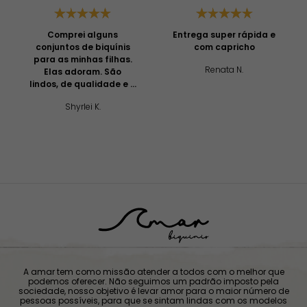
Comprei alguns
Entrega super rápida e
conjuntos de biquínis
com capricho
para as minhas filhas.
Renata N.
Elas adoram. São
lindos, de qualidade e a
equipe de atendimento
Shyrlei K.
é muito boa. Sempre
entram em contato e
respondem as dúvidas.
É uma compra segura e
os preços são bons.
A amar tem como missão atender a todos com o melhor que
podemos oferecer. Não seguimos um padrão imposto pela
sociedade, nosso objetivo é levar amor para o maior número de
pessoas possíveis, para que se sintam lindas com os modelos