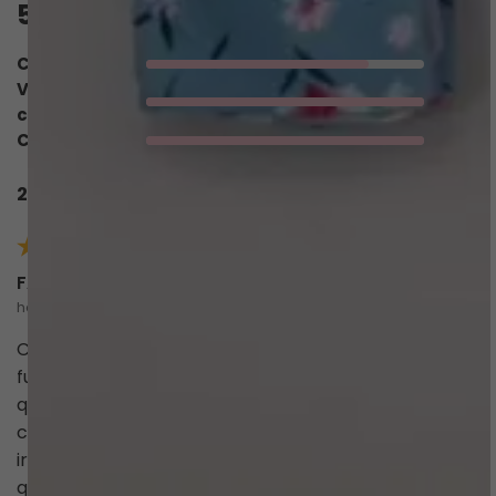
5.0
QUERO AVALIAR
Conforto
4/5
Valoriza o
5/5
corpo
Caimento
5/5
2 avaliações
FABIANA
há 10 meses
Conheci pelo instagram, comprei sem referência e
fui surpreendida demais. Os biquinis são lindos,
qualidade ótima, ajuste no corpo perfeito. Tenham
certeza que fidelizaram 2 novas clientes (eu e minha
irmã)... compramos 2 para cada e já
queremos mais!!!