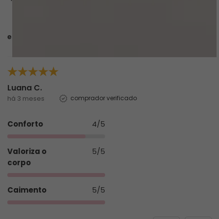
esta avaliação foi útil?
0
0
Luana C.
há 3 meses
comprador verificado
Conforto
4/5
Valoriza o
5/5
corpo
Caimento
5/5