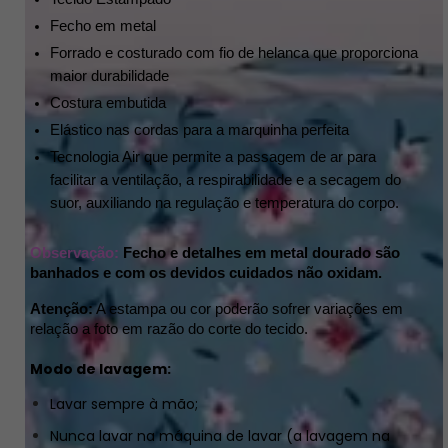
Fecho em metal
Forrado e costurado com fio de helanca que proporciona 
maior durabilidade 
Costura embutida 
Elástico nas cordas para a marquinha perfeita
Tecnologia Air que permite a passagem de ar para 
facilitar a ventilação, a respirabilidade e a secagem do 
suor, auxiliando na regulação e temperatura do corpo.
Observação: 
Fecho e detalhes em metal dourado são 
banhados e com os devidos cuidados não oxidam.
Atenção:
 A estampa ou cor poderão sofrer variações em 
relação a foto em razão do corte do tecido.
Modo de lavagem:
Lavar sempre à mão;
Nunca lavar na máquina de lavar (a lavagem na