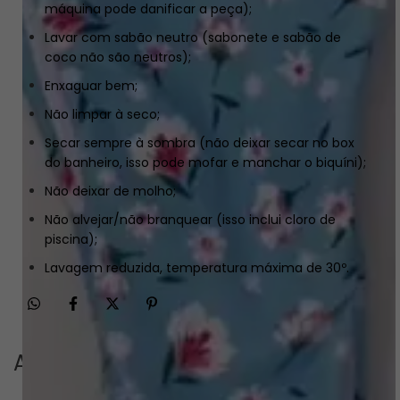
máquina pode danificar a peça);
Lavar com sabão neutro (sabonete e sabão de
coco não são neutros);
Enxaguar bem;
Não limpar à seco;
Secar sempre à sombra (não deixar secar no box
do banheiro, isso pode mofar e manchar o biquíni);
Não deixar de molho;
Não alvejar/não branquear (isso inclui cloro de
piscina);
Lavagem reduzida, temperatura máxima de 30º.
Avaliações