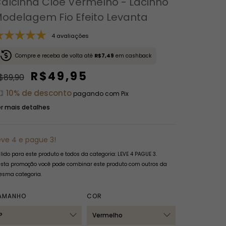
alcinha Cloe Vermelho - Lacinho
odelagem Fio Efeito Levanta
4 avaliações
Compre e receba de volta até
R$7,49
em cashback
R$49,95
$89,90
10% de desconto
pagando com Pix
r mais detalhes
eve 4 e pague 3!
lido para este produto e todos da categoria: LEVE 4 PAGUE 3.
sta promoção você pode combinar este produto com outros da
sma categoria.
AMANHO
COR