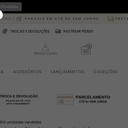
r Produtos
RCELE EM ATÉ 6X SEM JUROS
FRETE GRÁTIS
PARA
TROCAS E DEVOLUÇÕES
RASTREAR PEDIDO
0
Minha Conta
IA
ACESSÓRIOS
LANÇAMENTOS
COLEÇÕES
1514 unidades vendidas