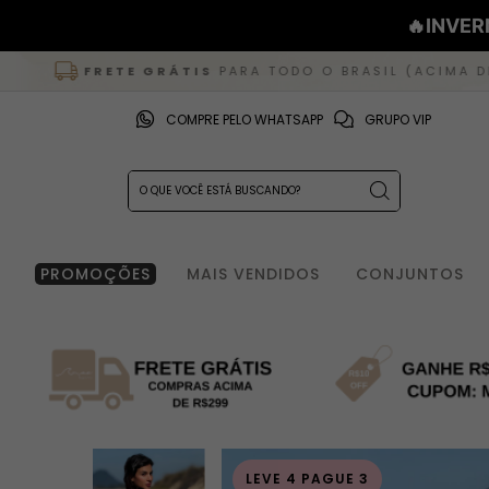
🔥INVER
TE GRÁTIS
PARA TODO O BRASIL (ACIMA DE R$ 299) |
COMPRE PELO WHATSAPP
GRUPO VIP
PROMOÇÕES
MAIS VENDIDOS
CONJUNTOS
LEVE 4 PAGUE 3