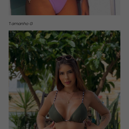
T
amanho G