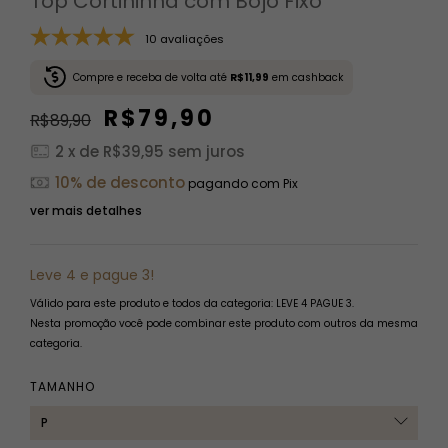
Top Cortininha com Bojo Fixo
10 avaliações
Compre e receba de volta até
R$11,99
em cashback
R$79,90
R$89,90
2
x de
R$39,95
sem juros
10% de desconto
pagando com Pix
ver mais detalhes
Leve 4 e pague 3!
Válido para este produto e todos da categoria: LEVE 4 PAGUE 3.
Nesta promoção você pode combinar este produto com outros da mesma
categoria.
TAMANHO