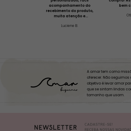
personalizado, fácil
compra! As
acompanhamento do
bem c
recebimento do produto,
Otí
muita atenção e
profissionalismo!
Luciene B.
A amar tem como missã
oferecer. Não seguimos
objetivo é levar amor p
que se sintam lindas c
tamanho que usam.