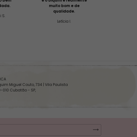
to bem
e o biquíni é realmente
certo , bem e
dada.
muito bom e de
muito chei
qualidade.
i S.
Camila 
Letícia I.
SICA
uim Miguel Couto, 734 | Vila Paulista
0-010 Cubatão - SP,