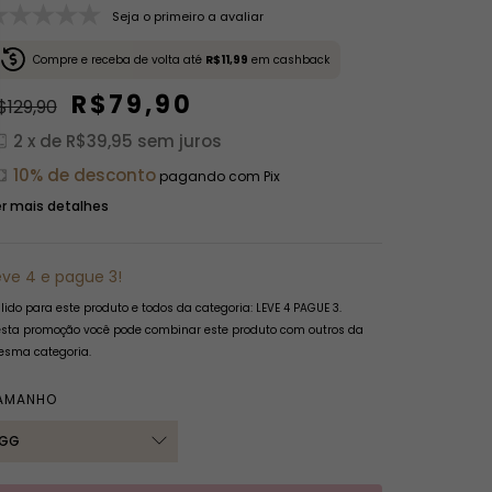
Seja o primeiro a avaliar
Compre e receba de volta até
R$11,99
em cashback
R$79,90
$129,90
2
x de
R$39,95
sem juros
10% de desconto
pagando com Pix
r mais detalhes
eve 4 e pague 3!
lido para este produto e todos da categoria: LEVE 4 PAGUE 3.
sta promoção você pode combinar este produto com outros da
sma categoria.
AMANHO