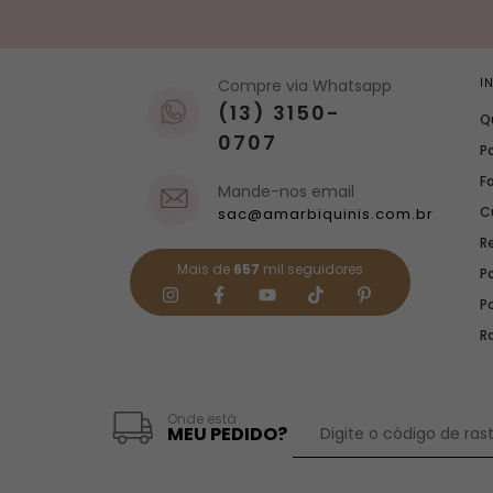
Compre via Whatsapp
I
(13) 3150-
Q
0707
Po
F
Mande-nos email
C
sac@amarbiquinis.com.br
R
Mais de
657
mil seguidores
Po
P
R
Onde está
MEU PEDIDO?