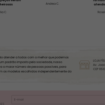
 peças vieram
fui mui
Andrea C.
heirosas
atendi
lia C.
Rosel
o atender a todos com o melhor que podemos
LOJA FÍ
 um padrão imposto pela sociedade, nosso
Av. Joaq
ara o maior número de pessoas possíveis, para
CEP 1151
om os modelos escolhidos independentemente do