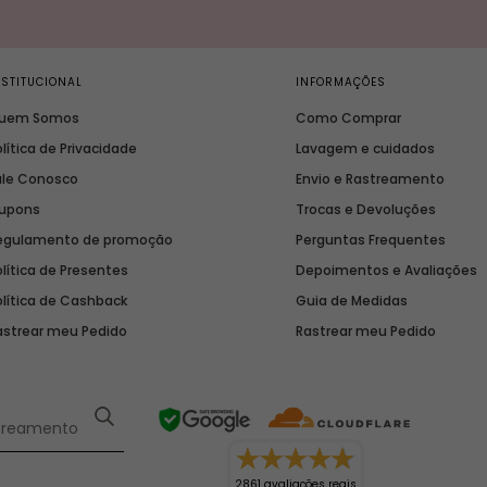
NSTITUCIONAL
INFORMAÇÕES
uem Somos
Como Comprar
lítica de Privacidade
Lavagem e cuidados
ale Conosco
Envio e Rastreamento
upons
Trocas e Devoluções
egulamento de promoção
Perguntas Frequentes
lítica de Presentes
Depoimentos e Avaliações
olítica de Cashback
Guia de Medidas
astrear meu Pedido
Rastrear meu Pedido
2861 avaliações reais