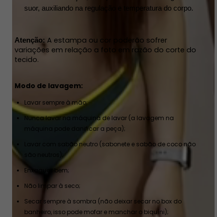
suor, auxiliando na regulação e temperatura do corpo.
A estampa ou cor poderão sofrer 
Atenção: 
variações em relação a foto em razão do corte do 
tecido. 
Modo de lavagem:
Lavar sempre à mão;
Nunca lavar na máquina de lavar (a lavagem na
máquina pode danificar a peça);
Lavar com sabão neutro (sabonete e sabão de coco não
são neutros);
Enxaguar bem;
Não limpar à seco;
Secar sempre à sombra (não deixar secar no box do
banheiro, isso pode mofar e manchar o biquíni);