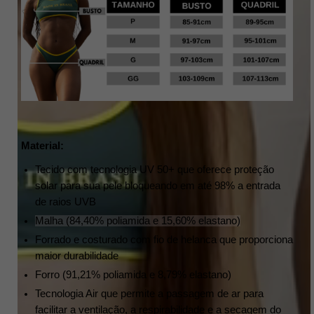
Material:
Tecido com tecnologia UV 50+ que oferece proteção
solar para sua pele bloqueando em até 98% a entrada
de raios UVB
Malha (84,40% poliamida e 15,60% elastano)
Forrado e costurado com fio de helanca que proporciona
maior durabilidade
Forro
(91,21% poliamida e 8,79% elastano)
Tecnologia Air que permite a passagem de ar para
facilitar a ventilação, a respirabilidade e a secagem do