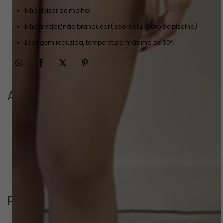
Não deixar de molho;
Não alvejar/não branquear (isso inclui cloro de piscina);
Lavagem reduzida, temperatura máxima de 30º.
Avaliações
Este produto ainda não tem avaliações
SEJA O PRIMEIRO A AVALIAR
Perguntas & respostas