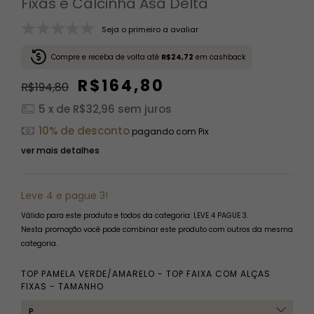
Fixas e Calcinha Asa Delta
Seja o primeiro a avaliar
Compre e receba de volta até
R$24,72
em cashback
R$164,80
R$194,80
5
x de
R$32,96
sem juros
10% de desconto
pagando com Pix
ver mais detalhes
Leve 4 e pague 3!
Válido para este produto e todos da categoria: LEVE 4 PAGUE 3.
Nesta promoção você pode combinar este produto com outros da mesma
categoria.
TOP PAMELA VERDE/AMARELO - TOP FAIXA COM ALÇAS
FIXAS - TAMANHO