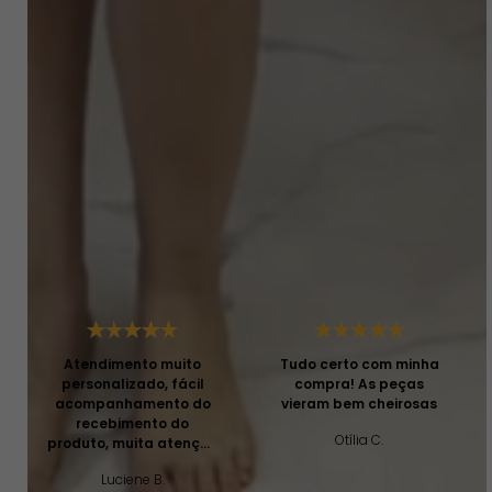
Este produto ainda não tem perguntas
SEJA O PRIMEIRO A PERGUNTAR
Depoimentos
Atendimento muito
Tudo certo com minha
personalizado, fácil
compra! As peças
acompanhamento do
vieram bem cheirosas
recebimento do
Otília C.
produto, muita atenção
e profissionalismo!
Luciene B.