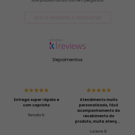
Este produto ainda não tem perguntas
SEJA O PRIMEIRO A PERGUNTAR
Depoimentos
Entrega super rápida e
Atendimento muito
com capricho
personalizado, fácil
acompanhamento do
Renata N.
recebimento do
produto, muita atenção
e profissionalismo!
Luciene B.